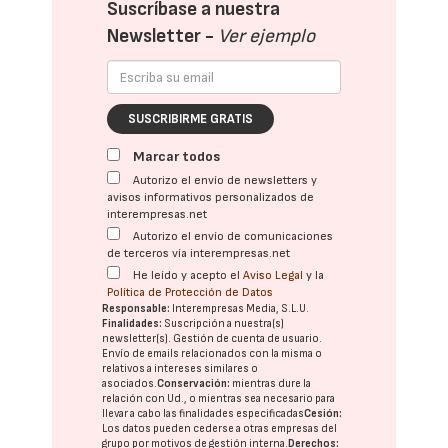
Suscríbase a nuestra
Newsletter -
Ver ejemplo
SUSCRIBIRME GRATIS
Marcar todos
Autorizo el envío de newsletters y
avisos informativos personalizados de
interempresas.net
Autorizo el envío de comunicaciones
de terceros vía interempresas.net
He leído y acepto el
Aviso Legal
y la
Política de Protección de Datos
Responsable:
Interempresas Media, S.L.U.
Finalidades:
Suscripción a nuestra(s)
newsletter(s). Gestión de cuenta de usuario.
Envío de emails relacionados con la misma o
relativos a intereses similares o
asociados.
Conservación:
mientras dure la
relación con Ud., o mientras sea necesario para
llevar a cabo las finalidades especificadas
Cesión:
Los datos pueden cederse a otras
empresas del
grupo
por motivos de gestión interna.
Derechos: