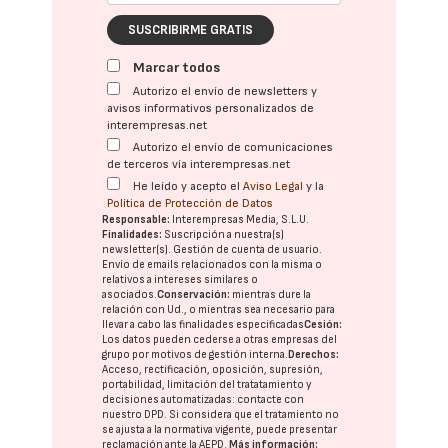
SUSCRIBIRME GRATIS
Marcar todos
Autorizo el envío de newsletters y
avisos informativos personalizados de
interempresas.net
Autorizo el envío de comunicaciones
de terceros vía interempresas.net
He leído y acepto el
Aviso Legal
y la
Política de Protección de Datos
Responsable:
Interempresas Media, S.L.U.
Finalidades:
Suscripción a nuestra(s)
newsletter(s). Gestión de cuenta de usuario.
Envío de emails relacionados con la misma o
relativos a intereses similares o
asociados.
Conservación:
mientras dure la
relación con Ud., o mientras sea necesario para
llevar a cabo las finalidades especificadas
Cesión:
Los datos pueden cederse a otras
empresas del
grupo
por motivos de gestión interna.
Derechos:
Acceso, rectificación, oposición, supresión,
portabilidad, limitación del tratatamiento y
decisiones automatizadas:
contacte con
nuestro DPD
. Si considera que el tratamiento no
se ajusta a la normativa vigente, puede presentar
reclamación ante la
AEPD
.
Más información: