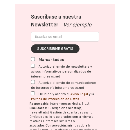
Suscríbase a nuestra
Newsletter -
Ver ejemplo
SUSCRIBIRME GRATIS
Marcar todos
Autorizo el envío de newsletters y
avisos informativos personalizados de
interempresas.net
Autorizo el envío de comunicaciones
de terceros vía interempresas.net
He leído y acepto el
Aviso Legal
y la
Política de Protección de Datos
Responsable:
Interempresas Media, S.L.U.
Finalidades:
Suscripción a nuestra(s)
newsletter(s). Gestión de cuenta de usuario.
Envío de emails relacionados con la misma o
relativos a intereses similares o
asociados.
Conservación:
mientras dure la
relación con Ud., o mientras sea necesario para