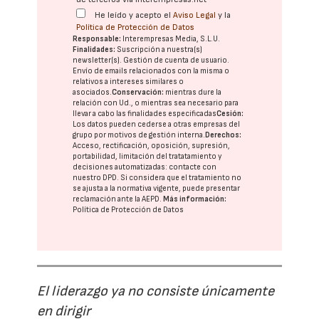
He leído y acepto el
Aviso Legal
y la
Política de Protección de Datos
Responsable:
Interempresas Media, S.L.U.
Finalidades:
Suscripción a nuestra(s)
newsletter(s). Gestión de cuenta de usuario.
Envío de emails relacionados con la misma o
relativos a intereses similares o
asociados.
Conservación:
mientras dure la
relación con Ud., o mientras sea necesario para
llevar a cabo las finalidades especificadas
Cesión:
Los datos pueden cederse a otras
empresas del
grupo
por motivos de gestión interna.
Derechos:
Acceso, rectificación, oposición, supresión,
portabilidad, limitación del tratatamiento y
decisiones automatizadas:
contacte con
nuestro DPD
. Si considera que el tratamiento no
se ajusta a la normativa vigente, puede presentar
reclamación ante la
AEPD
.
Más información:
Política de Protección de Datos
El liderazgo ya no consiste únicamente
en dirigir