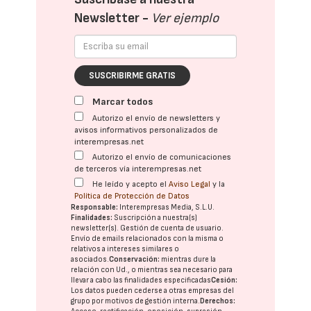
Newsletter -
Ver ejemplo
SUSCRIBIRME GRATIS
Marcar todos
Autorizo el envío de newsletters y
avisos informativos personalizados de
interempresas.net
Autorizo el envío de comunicaciones
de terceros vía interempresas.net
He leído y acepto el
Aviso Legal
y la
Política de Protección de Datos
Responsable:
Interempresas Media, S.L.U.
Finalidades:
Suscripción a nuestra(s)
newsletter(s). Gestión de cuenta de usuario.
Envío de emails relacionados con la misma o
relativos a intereses similares o
asociados.
Conservación:
mientras dure la
relación con Ud., o mientras sea necesario para
llevar a cabo las finalidades especificadas
Cesión:
Los datos pueden cederse a otras
empresas del
grupo
por motivos de gestión interna.
Derechos: