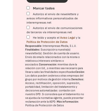
Marcar todos
Autorizo el envío de newsletters y
avisos informativos personalizados de
interempresas.net
Autorizo el envío de comunicaciones
de terceros vía interempresas.net
He leído y acepto el
Aviso Legal
y la
Política de Protección de Datos
Responsable:
Interempresas Media, S.L.U.
Finalidades:
Suscripción a nuestra(s)
newsletter(s). Gestión de cuenta de usuario.
Envío de emails relacionados con la misma o
relativos a intereses similares o
asociados.
Conservación:
mientras dure la
relación con Ud., o mientras sea necesario para
llevar a cabo las finalidades especificadas
Cesión:
Los datos pueden cederse a otras
empresas del
grupo
por motivos de gestión interna.
Derechos:
Acceso, rectificación, oposición, supresión,
portabilidad, limitación del tratatamiento y
decisiones automatizadas:
contacte con
nuestro DPD
. Si considera que el tratamiento no
se ajusta a la normativa vigente, puede presentar
reclamación ante la
AEPD
.
Más información:
Política de Protección de Datos