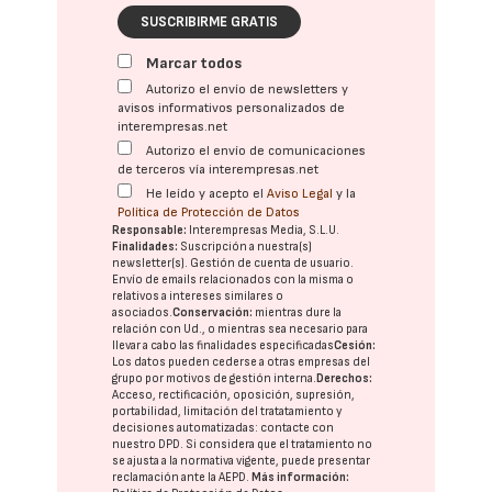
SUSCRIBIRME GRATIS
Marcar todos
Autorizo el envío de newsletters y
avisos informativos personalizados de
interempresas.net
Autorizo el envío de comunicaciones
de terceros vía interempresas.net
He leído y acepto el
Aviso Legal
y la
Política de Protección de Datos
Responsable:
Interempresas Media, S.L.U.
Finalidades:
Suscripción a nuestra(s)
newsletter(s). Gestión de cuenta de usuario.
Envío de emails relacionados con la misma o
relativos a intereses similares o
asociados.
Conservación:
mientras dure la
relación con Ud., o mientras sea necesario para
llevar a cabo las finalidades especificadas
Cesión:
Los datos pueden cederse a otras
empresas del
grupo
por motivos de gestión interna.
Derechos:
Acceso, rectificación, oposición, supresión,
portabilidad, limitación del tratatamiento y
decisiones automatizadas:
contacte con
nuestro DPD
. Si considera que el tratamiento no
se ajusta a la normativa vigente, puede presentar
reclamación ante la
AEPD
.
Más información: