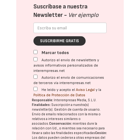
Suscríbase a nuestra
Newsletter -
Ver ejemplo
SUSCRIBIRME GRATIS
Marcar todos
Autorizo el envío de newsletters y
avisos informativos personalizados de
interempresas.net
Autorizo el envío de comunicaciones
de terceros vía interempresas.net
He leído y acepto el
Aviso Legal
y la
Política de Protección de Datos
Responsable:
Interempresas Media, S.L.U.
Finalidades:
Suscripción a nuestra(s)
newsletter(s). Gestión de cuenta de usuario.
Envío de emails relacionados con la misma o
relativos a intereses similares o
asociados.
Conservación:
mientras dure la
relación con Ud., o mientras sea necesario para
llevar a cabo las finalidades especificadas
Cesión:
Los datos pueden cederse a otras
empresas del