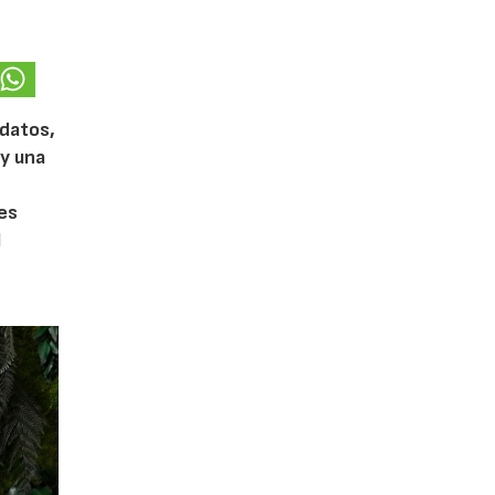
 datos,
 y una
es
l