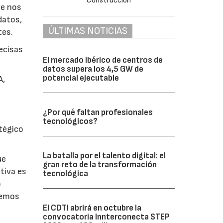
ue nos
datos,
ÚLTIMAS NOTICIAS
tes.
recisas
El mercado ibérico de centros de
datos supera los 4,5 GW de
potencial ejecutable
A,
¿Por qué faltan profesionales
tecnológicos?
atégico
La batalla por el talento digital: el
ue
gran reto de la transformación
tiva es
tecnológica
o
ecemos
El CDTI abrirá en octubre la
convocatoria Innterconecta STEP