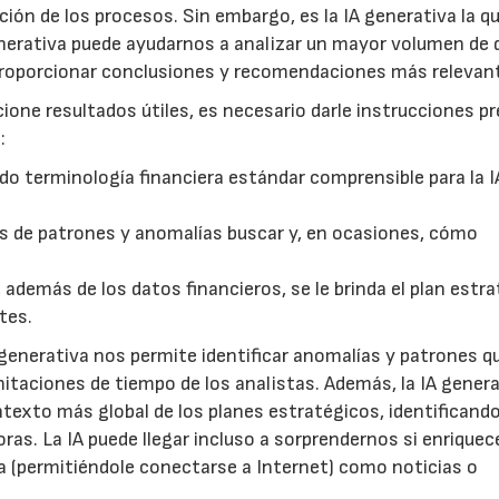
ión de los procesos. Sin embargo, es la IA generativa la q
enerativa puede ayudarnos a analizar un mayor volumen de 
proporcionar conclusiones y recomendaciones más relevan
ione resultados útiles, es necesario darle instrucciones p
:
o terminología financiera estándar comprensible para la I
pos de patrones y anomalías buscar y, en ocasiones, cómo
además de los datos financieros, se le brinda el plan estr
tes.
 generativa nos permite identificar anomalías y patrones q
mitaciones de tiempo de los analistas. Además, la IA genera
ntexto más global de los planes estratégicos, identificand
ras. La IA puede llegar incluso a sorprendernos si enriqu
a (permitiéndole conectarse a Internet) como noticias o