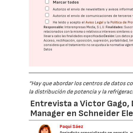
Marcar todos
Autorizo el envío de newsletters y avisos inform
Autorizo el envío de comunicaciones de terceros 
He leído y acepto el
Aviso Legal
y la
Política de Pr
Responsable:
Interempresas Media, S.L.U.
Finalidades:
Suscri
relacionados con la misma o relativos a intereses similares 
llevar a cabo las finalidades especificadas
Cesión:
Los datos p
Acceso, rectificación, oposición, supresión, portabilidad, l
considera que el tratamiento no se ajusta a la normativa vige
Datos
“Hay que abordar los centros de datos co
la distribución de potencia y la refriger
Entrevista a Victor Gago,
Manager en Schneider Elec
Paqui Sáez