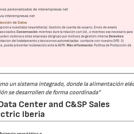
ativos personalizados de interempresas.net
vía interempresas.net
otección de Datos
pción a nuestra(s) newsletter(s). Gestión de cuenta de usuario. Envío de emails
o asociados.
Conservación:
mientras dure la relación con Ud., o mientras sea necesario para
ueden cederse a otras
empresas del grupo
por motivos de gestión interna.
Derechos:
imitación del tratatamiento y decisiones automatizadas:
contacte con nuestro DPD
. Si
nte, puede presentar reclamación ante la
AEPD
.
Más información:
Política de Protección de
mo un sistema integrado, donde la alimentación eléc
ación se desarrollen de forma coordinada”
 Data Center and C&SP Sales
tric Iberia