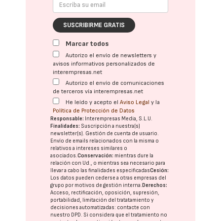
SUSCRIBIRME GRATIS
Marcar todos
Autorizo el envío de newsletters y
avisos informativos personalizados de
interempresas.net
Autorizo el envío de comunicaciones
de terceros vía interempresas.net
He leído y acepto el
Aviso Legal
y la
Política de Protección de Datos
Responsable:
Interempresas Media, S.L.U.
Finalidades:
Suscripción a nuestra(s)
newsletter(s). Gestión de cuenta de usuario.
Envío de emails relacionados con la misma o
relativos a intereses similares o
asociados.
Conservación:
mientras dure la
relación con Ud., o mientras sea necesario para
llevar a cabo las finalidades especificadas
Cesión:
Los datos pueden cederse a otras
empresas del
grupo
por motivos de gestión interna.
Derechos:
Acceso, rectificación, oposición, supresión,
portabilidad, limitación del tratatamiento y
decisiones automatizadas:
contacte con
nuestro DPD
. Si considera que el tratamiento no