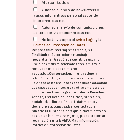
Marcar todos
Autorizo el envío de newsletters y
avisos informativos personalizados de
interempresas.net
Autorizo el envío de comunicaciones
de terceros vía interempresas.net
He leído y acepto el
Aviso Legal
y la
Política de Protección de Datos
Responsable:
Interempresas Media, S.L.U.
Finalidades:
Suscripción a nuestra(s)
newsletter(s). Gestión de cuenta de usuario.
Envío de emails relacionados con la misma o
relativos a intereses similares o
asociados.
Conservación:
mientras dure la
relación con Ud., o mientras sea necesario para
llevar a cabo las finalidades especificadas
Cesión:
Los datos pueden cederse a otras
empresas del
grupo
por motivos de gestión interna.
Derechos:
Acceso, rectificación, oposición, supresión,
portabilidad, limitación del tratatamiento y
decisiones automatizadas:
contacte con
nuestro DPD
. Si considera que el tratamiento no
se ajusta a la normativa vigente, puede presentar
reclamación ante la
AEPD
.
Más información:
Política de Protección de Datos