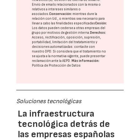
Envío de emails relacionados con la misma o
relativos a intereses similares o
asociados.
Conservación:
mientras dure la
relación con Ud., o mientras sea necesario para
llevar a cabo las finalidades especificadas
Cesión:
Los datos pueden cederse a otras
empresas del
grupo
por motivos de gestión interna.
Derechos:
Acceso, rectificación, oposición, supresión,
portabilidad, limitación del tratatamiento y
decisiones automatizadas:
contacte con
nuestro DPD
. Si considera que el tratamiento no
se ajusta a la normativa vigente, puede presentar
reclamación ante la
AEPD
.
Más información:
Política de Protección de Datos
Soluciones tecnológicas
La infraestructura
tecnológica detrás de
las empresas españolas