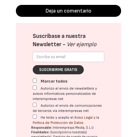
Deja un comentario
Suscríbase a nuestra
Newsletter -
Ver ejemplo
SUSCRIBIRME GRATIS
Marcar todos
Autorizo el envío de newsletters y
avisos informativos personalizados de
interempresas.net
Autorizo el envío de comunicaciones
de terceros vía interempresas.net
He leído y acepto el
Aviso Legal
y la
Política de Protección de Datos
Responsable:
Interempresas Media, S.L.U.
Finalidades:
Suscripción a nuestra(s)
newsletter(s). Gestión de cuenta de usuario.