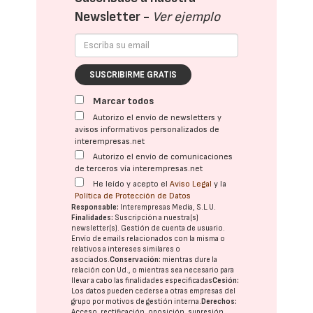
Newsletter -
Ver ejemplo
SUSCRIBIRME GRATIS
Marcar todos
Autorizo el envío de newsletters y
avisos informativos personalizados de
interempresas.net
Autorizo el envío de comunicaciones
de terceros vía interempresas.net
He leído y acepto el
Aviso Legal
y la
Política de Protección de Datos
Responsable:
Interempresas Media, S.L.U.
Finalidades:
Suscripción a nuestra(s)
newsletter(s). Gestión de cuenta de usuario.
Envío de emails relacionados con la misma o
relativos a intereses similares o
asociados.
Conservación:
mientras dure la
relación con Ud., o mientras sea necesario para
llevar a cabo las finalidades especificadas
Cesión:
Los datos pueden cederse a otras
empresas del
grupo
por motivos de gestión interna.
Derechos:
Acceso, rectificación, oposición, supresión,