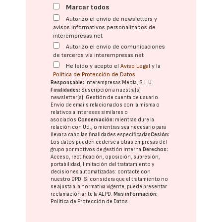
Marcar todos
Autorizo el envío de newsletters y
avisos informativos personalizados de
interempresas.net
Autorizo el envío de comunicaciones
de terceros vía interempresas.net
He leído y acepto el
Aviso Legal
y la
Política de Protección de Datos
Responsable:
Interempresas Media, S.L.U.
Finalidades:
Suscripción a nuestra(s)
newsletter(s). Gestión de cuenta de usuario.
Envío de emails relacionados con la misma o
relativos a intereses similares o
asociados.
Conservación:
mientras dure la
relación con Ud., o mientras sea necesario para
llevar a cabo las finalidades especificadas
Cesión:
Los datos pueden cederse a otras
empresas del
grupo
por motivos de gestión interna.
Derechos:
Acceso, rectificación, oposición, supresión,
portabilidad, limitación del tratatamiento y
decisiones automatizadas:
contacte con
nuestro DPD
. Si considera que el tratamiento no
se ajusta a la normativa vigente, puede presentar
reclamación ante la
AEPD
.
Más información:
Política de Protección de Datos