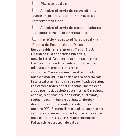
Marcar todos
Autorizo el envío de newsletters y
avisos informativos personalizados de
interempresas.net
Autorizo el envío de comunicaciones
de terceros vía interempresas.net
He leído y acepto el
Aviso Legal
y la
Política de Protección de Datos
Responsable:
Interempresas Media, S.L.U.
Finalidades:
Suscripción a nuestra(s)
newsletter(s). Gestión de cuenta de usuario.
Envío de emails relacionados con la misma o
relativos a intereses similares o
asociados.
Conservación:
mientras dure la
relación con Ud., o mientras sea necesario para
llevar a cabo las finalidades especificadas
Cesión:
Los datos pueden cederse a otras
empresas del
grupo
por motivos de gestión interna.
Derechos:
Acceso, rectificación, oposición, supresión,
portabilidad, limitación del tratatamiento y
decisiones automatizadas:
contacte con
nuestro DPD
. Si considera que el tratamiento no
se ajusta a la normativa vigente, puede presentar
reclamación ante la
AEPD
.
Más información:
Política de Protección de Datos