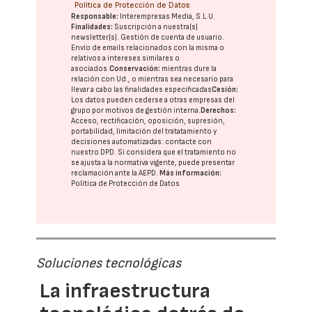
Política de Protección de Datos
Responsable:
Interempresas Media, S.L.U.
Finalidades:
Suscripción a nuestra(s)
newsletter(s). Gestión de cuenta de usuario.
Envío de emails relacionados con la misma o
relativos a intereses similares o
asociados.
Conservación:
mientras dure la
relación con Ud., o mientras sea necesario para
llevar a cabo las finalidades especificadas
Cesión:
Los datos pueden cederse a otras
empresas del
grupo
por motivos de gestión interna.
Derechos:
Acceso, rectificación, oposición, supresión,
portabilidad, limitación del tratatamiento y
decisiones automatizadas:
contacte con
nuestro DPD
. Si considera que el tratamiento no
se ajusta a la normativa vigente, puede presentar
reclamación ante la
AEPD
.
Más información:
Política de Protección de Datos
Soluciones tecnológicas
La infraestructura