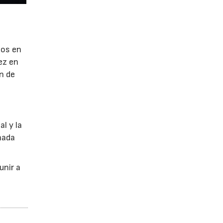
gos en
ez en
n de
l y la
nada
unir a