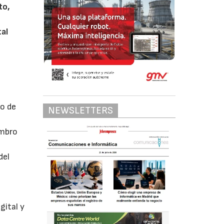
to,
tal
io de
NEWSLETTERS
embro
del
y
gital y