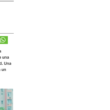
a
e una
d. Una
n un