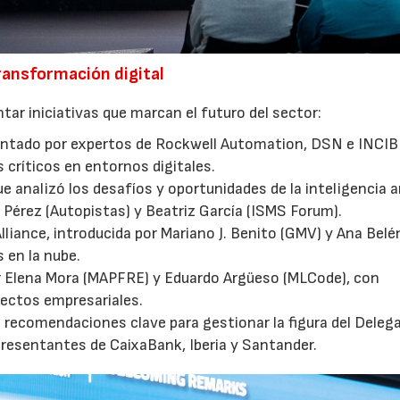
ransformación digital
tar iniciativas que marcan el futuro del sector:
entado por expertos de Rockwell Automation, DSN e INCIB
 críticos en entornos digitales.
e analizó los desafíos y oportunidades de la inteligencia ar
l Pérez (Autopistas) y Beatriz García (ISMS Forum).
lliance, introducida por Mariano J. Benito (GMV) y Ana Belé
 en la nube.
or Elena Mora (MAPFRE) y Eduardo Argüeso (MLCode), con
yectos empresariales.
ió recomendaciones clave para gestionar la figura del Deleg
resentantes de CaixaBank, Iberia y Santander.