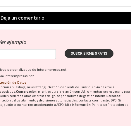
Deja un comentario
Ver ejemplo
SUSCRIBIRME GRATIS
ativos personalizados de interempresas.net
vía interempresas.net
otección de Datos
pción a nuestra(s) newsletter(s). Gestión de cuenta de usuario. Envío de emails
o asociados.
Conservación:
mientras dure la relación con Ud., o mientras sea necesario para
ueden cederse a otras
empresas del grupo
por motivos de gestión interna.
Derechos:
imitación del tratatamiento y decisiones automatizadas:
contacte con nuestro DPD
. Si
nte, puede presentar reclamación ante la
AEPD
.
Más información:
Política de Protección de