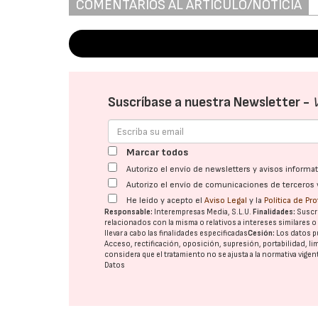
COMENTARIOS AL ARTÍCULO/NOTICIA
Suscríbase a nuestra Newsletter -
Marcar todos
Autorizo el envío de newsletters y avisos inform
Autorizo el envío de comunicaciones de terceros 
He leído y acepto el
Aviso Legal
y la
Política de Pr
Responsable:
Interempresas Media, S.L.U.
Finalidades:
Suscri
relacionados con la misma o relativos a intereses similares 
llevar a cabo las finalidades especificadas
Cesión:
Los datos p
Acceso, rectificación, oposición, supresión, portabilidad, l
considera que el tratamiento no se ajusta a la normativa vige
Datos