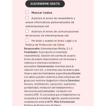
SUSCRIBIRME GRATIS
Marcar todos
Autorizo el envío de newsletters y
avisos informativos personalizados de
interempresas.net
Autorizo el envío de comunicaciones
de terceros vía interempresas.net
He leído y acepto el
Aviso Legal
y la
Política de Protección de Datos
Responsable:
Interempresas Media, S.L.U.
Finalidades:
Suscripción a nuestra(s)
newsletter(s). Gestión de cuenta de usuario.
Envío de emails relacionados con la misma o
relativos a intereses similares o
asociados.
Conservación:
mientras dure la
relación con Ud., o mientras sea necesario para
llevar a cabo las finalidades especificadas
Cesión:
Los datos pueden cederse a otras
empresas del
grupo
por motivos de gestión interna.
Derechos:
Acceso, rectificación, oposición, supresión,
portabilidad, limitación del tratatamiento y
decisiones automatizadas:
contacte con
nuestro DPD
. Si considera que el tratamiento no
se ajusta a la normativa vigente, puede presentar
reclamación ante la
AEPD
.
Más información:
Política de Protección de Datos