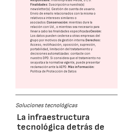
Responsable:
Interempresas Media, S.L.U.
Finalidades:
Suscripción a nuestra(s)
newsletter(s). Gestión de cuenta de usuario.
Envío de emails relacionados con la misma o
relativos a intereses similares o
asociados.
Conservación:
mientras dure la
relación con Ud., o mientras sea necesario para
llevar a cabo las finalidades especificadas
Cesión:
Los datos pueden cederse a otras
empresas del
grupo
por motivos de gestión interna.
Derechos:
Acceso, rectificación, oposición, supresión,
portabilidad, limitación del tratatamiento y
decisiones automatizadas:
contacte con
nuestro DPD
. Si considera que el tratamiento no
se ajusta a la normativa vigente, puede presentar
reclamación ante la
AEPD
.
Más información:
Política de Protección de Datos
Soluciones tecnológicas
La infraestructura
tecnológica detrás de