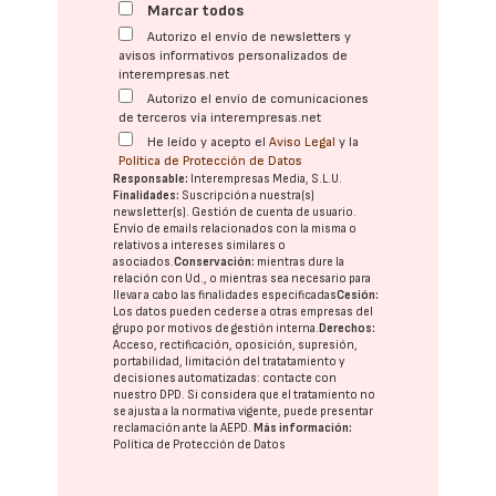
Marcar todos
Autorizo el envío de newsletters y
avisos informativos personalizados de
interempresas.net
Autorizo el envío de comunicaciones
de terceros vía interempresas.net
He leído y acepto el
Aviso Legal
y la
Política de Protección de Datos
Responsable:
Interempresas Media, S.L.U.
Finalidades:
Suscripción a nuestra(s)
newsletter(s). Gestión de cuenta de usuario.
Envío de emails relacionados con la misma o
relativos a intereses similares o
asociados.
Conservación:
mientras dure la
relación con Ud., o mientras sea necesario para
llevar a cabo las finalidades especificadas
Cesión:
Los datos pueden cederse a otras
empresas del
grupo
por motivos de gestión interna.
Derechos:
Acceso, rectificación, oposición, supresión,
portabilidad, limitación del tratatamiento y
decisiones automatizadas:
contacte con
nuestro DPD
. Si considera que el tratamiento no
se ajusta a la normativa vigente, puede presentar
reclamación ante la
AEPD
.
Más información:
Política de Protección de Datos