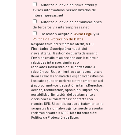
Autorizo el envío de newsletters y
avisos informativos personalizados de
interempresas.net
Autorizo el envío de comunicaciones
de terceros vía interempresas.net
He leído y acepto el
Aviso Legal
y la
Política de Protección de Datos
Responsable:
Interempresas Media, S.L.U.
Finalidades:
Suscripción a nuestra(s)
newsletter(s). Gestión de cuenta de usuario.
Envío de emails relacionados con la misma o
relativos a intereses similares o
asociados.
Conservación:
mientras dure la
relación con Ud., o mientras sea necesario para
llevar a cabo las finalidades especificadas
Cesión:
Los datos pueden cederse a otras
empresas del
grupo
por motivos de gestión interna.
Derechos:
Acceso, rectificación, oposición, supresión,
portabilidad, limitación del tratatamiento y
decisiones automatizadas:
contacte con
nuestro DPD
. Si considera que el tratamiento no
se ajusta a la normativa vigente, puede presentar
reclamación ante la
AEPD
.
Más información:
Política de Protección de Datos