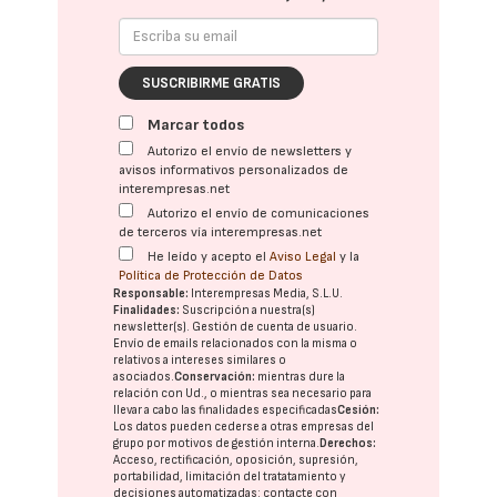
SUSCRIBIRME GRATIS
Marcar todos
Autorizo el envío de newsletters y
avisos informativos personalizados de
interempresas.net
Autorizo el envío de comunicaciones
de terceros vía interempresas.net
He leído y acepto el
Aviso Legal
y la
Política de Protección de Datos
Responsable:
Interempresas Media, S.L.U.
Finalidades:
Suscripción a nuestra(s)
newsletter(s). Gestión de cuenta de usuario.
Envío de emails relacionados con la misma o
relativos a intereses similares o
asociados.
Conservación:
mientras dure la
relación con Ud., o mientras sea necesario para
llevar a cabo las finalidades especificadas
Cesión:
Los datos pueden cederse a otras
empresas del
grupo
por motivos de gestión interna.
Derechos:
Acceso, rectificación, oposición, supresión,
portabilidad, limitación del tratatamiento y
decisiones automatizadas:
contacte con