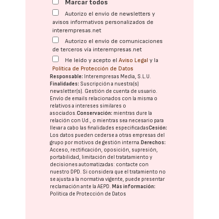
Marcar todos
Autorizo el envío de newsletters y
avisos informativos personalizados de
interempresas.net
Autorizo el envío de comunicaciones
de terceros vía interempresas.net
He leído y acepto el
Aviso Legal
y la
Política de Protección de Datos
Responsable:
Interempresas Media, S.L.U.
Finalidades:
Suscripción a nuestra(s)
newsletter(s). Gestión de cuenta de usuario.
Envío de emails relacionados con la misma o
relativos a intereses similares o
asociados.
Conservación:
mientras dure la
relación con Ud., o mientras sea necesario para
llevar a cabo las finalidades especificadas
Cesión:
Los datos pueden cederse a otras
empresas del
grupo
por motivos de gestión interna.
Derechos:
Acceso, rectificación, oposición, supresión,
portabilidad, limitación del tratatamiento y
decisiones automatizadas:
contacte con
nuestro DPD
. Si considera que el tratamiento no
se ajusta a la normativa vigente, puede presentar
reclamación ante la
AEPD
.
Más información:
Política de Protección de Datos