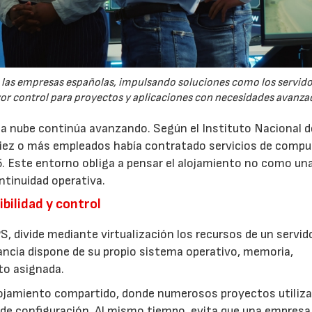
re las empresas españolas, impulsando soluciones como los servid
yor control para proyectos y aplicaciones con necesidades avanza
 la nube continúa avanzando. Según el Instituto Nacional d
 diez o más empleados había contratado servicios de comp
5. Este entorno obliga a pensar el alojamiento no como un
ntinuidad operativa.
bilidad y control
S, divide mediante virtualización los recursos de un servid
ancia dispone de su propio sistema operativo, memoria,
to asignada.
lojamiento compartido, donde numerosos proyectos utiliza
de configuración. Al mismo tiempo, evita que una empresa