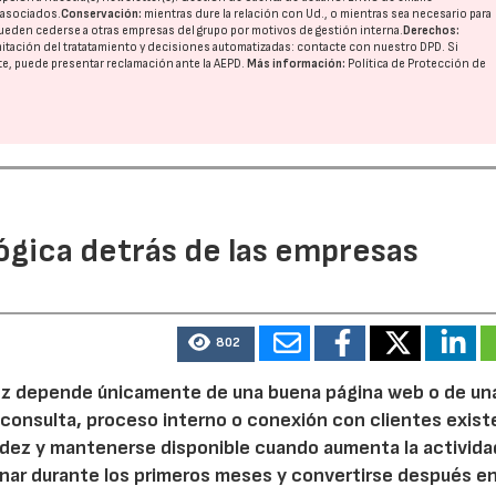
o asociados.
Conservación:
mientras dure la relación con Ud., o mientras sea necesario para
ueden cederse a otras
empresas del grupo
por motivos de gestión interna.
Derechos:
imitación del tratatamiento y decisiones automatizadas:
contacte con nuestro DPD
. Si
nte, puede presentar reclamación ante la
AEPD
.
Más información:
Política de Protección de
ógica detrás de las empresas
802
 vez depende únicamente de una buena página web o de un
 consulta, proceso interno o conexión con clientes exist
idez y mantenerse disponible cuando aumenta la activida
nar durante los primeros meses y convertirse después e