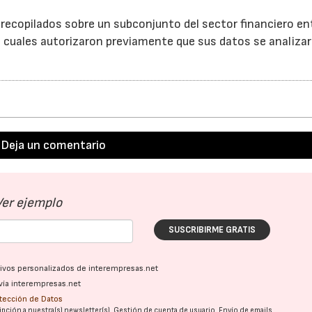
recopilados sobre un subconjunto del sector financiero en
 cuales autorizaron previamente que sus datos se analiza
Deja un comentario
Ver ejemplo
SUSCRIBIRME GRATIS
ativos personalizados de interempresas.net
vía interempresas.net
otección de Datos
pción a nuestra(s) newsletter(s). Gestión de cuenta de usuario. Envío de emails