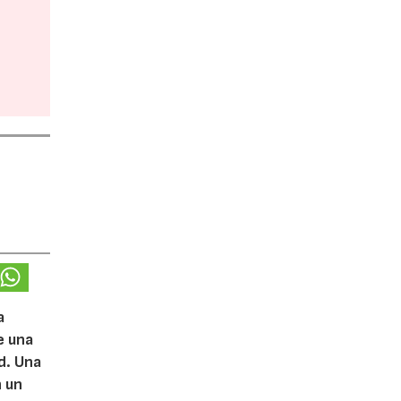
a
e una
d. Una
n un