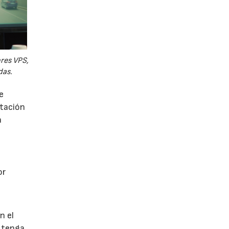
ores VPS,
das.
e
utación
a
or
n el
 tenga