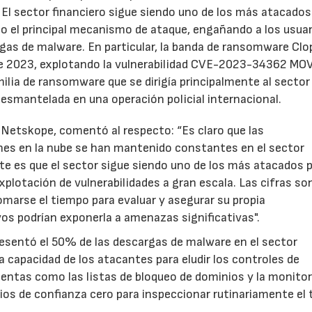
El sector financiero sigue siendo uno de los más atacados
 el principal mecanismo de ataque, engañando a los usuar
rgas de malware. En particular, la banda de ransomware Clo
de 2023, explotando la vulnerabilidad CVE-2023-34362 MOV
lia de ransomware que se dirigía principalmente al sector
desmantelada en una operación policial internacional.
e Netskope, comentó al respecto: “Es claro que las
nes en la nube se han mantenido constantes en el sector
nte es que el sector sigue siendo uno de los más atacados p
plotación de vulnerabilidades a gran escala. Las cifras so
marse el tiempo para evaluar y asegurar su propia
vos podrían exponerla a amenazas significativas".
presentó el 50% de las descargas de malware en el sector
la capacidad de los atacantes para eludir los controles de
entas como las listas de bloqueo de dominios y la monitor
ipios de confianza cero para inspeccionar rutinariamente el 