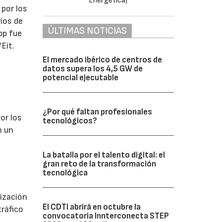
 por los
ios de
ÚLTIMAS NOTICIAS
pp fue
Eit.
El mercado ibérico de centros de
datos supera los 4,5 GW de
potencial ejecutable
¿Por qué faltan profesionales
or los
tecnológicos?
n un
La batalla por el talento digital: el
gran reto de la transformación
tecnológica
ización
El CDTI abrirá en octubre la
tráfico
convocatoria Innterconecta STEP