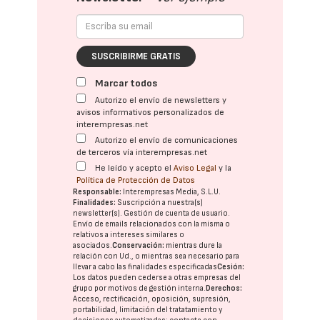
SUSCRIBIRME GRATIS
Marcar todos
Autorizo el envío de newsletters y
avisos informativos personalizados de
interempresas.net
Autorizo el envío de comunicaciones
de terceros vía interempresas.net
He leído y acepto el
Aviso Legal
y la
Política de Protección de Datos
Responsable:
Interempresas Media, S.L.U.
Finalidades:
Suscripción a nuestra(s)
newsletter(s). Gestión de cuenta de usuario.
Envío de emails relacionados con la misma o
relativos a intereses similares o
asociados.
Conservación:
mientras dure la
relación con Ud., o mientras sea necesario para
llevar a cabo las finalidades especificadas
Cesión:
Los datos pueden cederse a otras
empresas del
grupo
por motivos de gestión interna.
Derechos:
Acceso, rectificación, oposición, supresión,
portabilidad, limitación del tratatamiento y