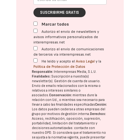
SUSCRIBIRME GRATIS
Marcar todos
Autorizo el envío de newsletters y
avisos informativos personalizados de
interempresas.net
Autorizo el envío de comunicaciones
de terceros vía interempresas.net
He leído y acepto el
Aviso Legal
y la
Política de Protección de Datos
Responsable:
Interempresas Media, S.L.U.
Finalidades:
Suscripción a nuestra(s)
newsletter(s). Gestión de cuenta de usuario.
Envío de emails relacionados con la misma o
relativos a intereses similares o
asociados.
Conservación:
mientras dure la
relación con Ud., o mientras sea necesario para
llevar a cabo las finalidades especificadas
Cesión:
Los datos pueden cederse a otras
empresas del
grupo
por motivos de gestión interna.
Derechos:
Acceso, rectificación, oposición, supresión,
portabilidad, limitación del tratatamiento y
decisiones automatizadas:
contacte con
nuestro DPD
. Si considera que el tratamiento no
se ajusta a la normativa vigente, puede presentar