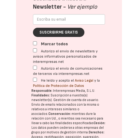
Newsletter -
Ver ejemplo
SUSCRIBIRME GRATIS
Marcar todos
Autorizo el envío de newsletters y
avisos informativos personalizados de
interempresas.net
Autorizo el envío de comunicaciones
de terceros vía interempresas.net
He leído y acepto el
Aviso Legal
y la
Política de Protección de Datos
Responsable:
Interempresas Media, S.L.U.
Finalidades:
Suscripción a nuestra(s)
newsletter(s). Gestión de cuenta de usuario.
Envío de emails relacionados con la misma o
relativos a intereses similares o
asociados.
Conservación:
mientras dure la
relación con Ud., o mientras sea necesario para
llevar a cabo las finalidades especificadas
Cesión:
Los datos pueden cederse a otras
empresas del
grupo
por motivos de gestión interna.
Derechos:
Acceso, rectificación, oposición, supresión,