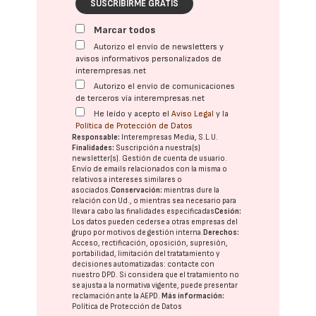
SUSCRIBIRME GRATIS
Marcar todos
Autorizo el envío de newsletters y
avisos informativos personalizados de
interempresas.net
Autorizo el envío de comunicaciones
de terceros vía interempresas.net
He leído y acepto el
Aviso Legal
y la
Política de Protección de Datos
Responsable:
Interempresas Media, S.L.U.
Finalidades:
Suscripción a nuestra(s)
newsletter(s). Gestión de cuenta de usuario.
Envío de emails relacionados con la misma o
relativos a intereses similares o
asociados.
Conservación:
mientras dure la
relación con Ud., o mientras sea necesario para
llevar a cabo las finalidades especificadas
Cesión:
Los datos pueden cederse a otras
empresas del
grupo
por motivos de gestión interna.
Derechos:
Acceso, rectificación, oposición, supresión,
portabilidad, limitación del tratatamiento y
decisiones automatizadas:
contacte con
nuestro DPD
. Si considera que el tratamiento no
se ajusta a la normativa vigente, puede presentar
reclamación ante la
AEPD
.
Más información:
Política de Protección de Datos