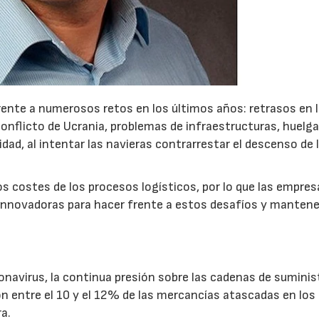
frente a numerosos retos en los últimos años: retrasos en 
 conflicto de Ucrania, problemas de infraestructuras, huelga
23/07/2026
30/07/2026
ad, al intentar las navieras contrarrestar el descenso de 
 los costes de los procesos logísticos, por lo que las empre
innovadoras para hacer frente a estos desafíos y mantene
oronavirus, la continua presión sobre las cadenas de suminis
on entre el 10 y el 12% de las mercancías atascadas en los
a.