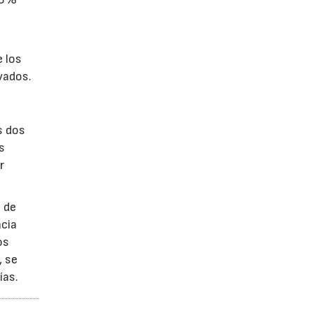
 los
evados.
s dos
s
r
 de
acia
os
, se
ías.