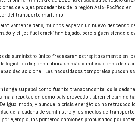
iones de viajes procedentes de la región Asia-Pacífico en
ctor del transporte marítimo.
elativamente débil, muchos esperan un nuevo descenso de
crudo y el 'jet fuel crack' han bajado, pero siguen siendo el
es de suministro único fracasaran estrepitosamente en lo
 de logística disponen ahora de más combinaciones de ruta
a capacidad adicional. Las necesidades temporales pueden se
antenga su papel como fuente transcendental de la cadena
 su mala reputación como país proveedor, abren el camino h
e igual modo, y aunque la crisis energética ha retrasado l
idad de la cadena de suministro y los medios de transporte
e, por ejemplo, los primeros camiones propulsados por bater