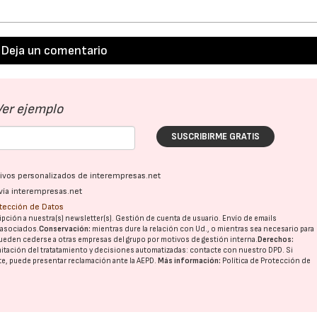
Deja un comentario
Ver ejemplo
SUSCRIBIRME GRATIS
ativos personalizados de interempresas.net
vía interempresas.net
otección de Datos
pción a nuestra(s) newsletter(s). Gestión de cuenta de usuario. Envío de emails
o asociados.
Conservación:
mientras dure la relación con Ud., o mientras sea necesario para
ueden cederse a otras
empresas del grupo
por motivos de gestión interna.
Derechos:
imitación del tratatamiento y decisiones automatizadas:
contacte con nuestro DPD
. Si
nte, puede presentar reclamación ante la
AEPD
.
Más información:
Política de Protección de