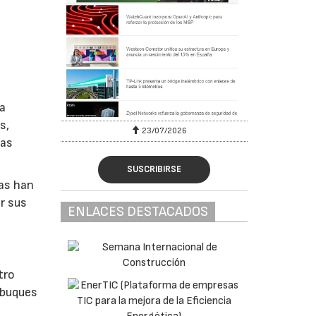
la
s,
23/07/2026
las
SUSCRIBIRSE
sas han
r sus
ENLACES DESTACADOS
tro
 buques