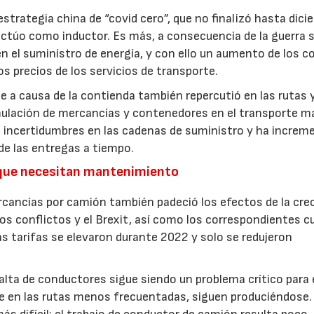
estrategia china de “covid cero”, que no finalizó hasta dic
a actúo como inductor. Es más, a consecuencia de la guerra 
en el suministro de energía, y con ello un aumento de los c
os precios de los servicios de transporte.
 a causa de la contienda también repercutió en las rutas 
umulación de mercancías y contenedores en el transporte m
 e incertidumbres en las cadenas de suministro y ha incre
de las entregas a tiempo.
 que necesitan mantenimiento
ercancías por camión también padeció los efectos de la cre
os conflictos y el Brexit, así como los correspondientes c
as tarifas se elevaron durante 2022 y solo se redujeron
lta de conductores sigue siendo un problema crítico para 
te en las rutas menos frecuentadas, siguen produciéndose.