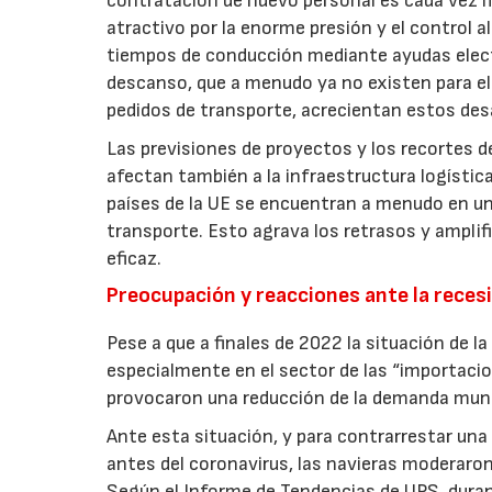
contratación de nuevo personal es cada vez má
atractivo por la enorme presión y el control a
tiempos de conducción mediante ayudas elect
descanso, que a menudo ya no existen para e
pedidos de transporte, acrecientan estos des
Las previsiones de proyectos y los recortes d
afectan también a la infraestructura logística
países de la UE se encuentran a menudo en un
transporte. Esto agrava los retrasos y amplif
eficaz.
Preocupación y reacciones ante la reces
Pese a que a finales de 2022 la situación de l
especialmente en el sector de las “importacio
provocaron una reducción de la demanda mund
Ante esta situación, y para contrarrestar una 
antes del coronavirus, las navieras moderaro
Según el Informe de Tendencias de UPS, duran