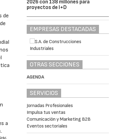
2026 con 138 millones para
proyectos de I+D
s
s de
 de
EMPRESAS DESTACADAS
dial
unos
l
OTRAS SECCIONES
stica
AGENDA
SERVICIOS
ón
Jornadas Profesionales
Impulsa tus ventas
Comunicación y Marketing B2B
es a
Eventos sectoriales
.
 23%