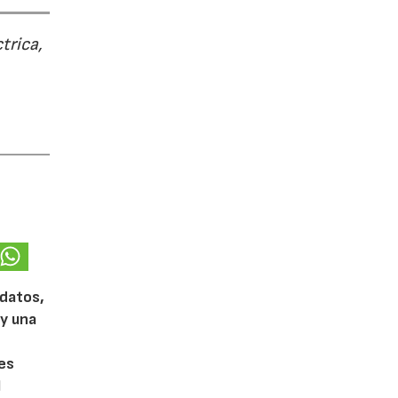
trica,
 datos,
 y una
es
l