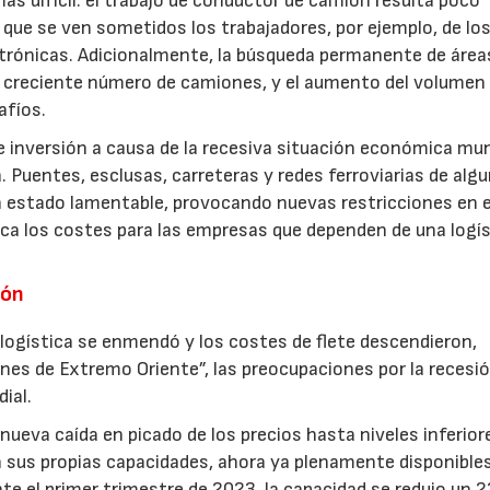
s difícil: el trabajo de conductor de camión resulta poco
l que se ven sometidos los trabajadores, por ejemplo, de lo
rónicas. Adicionalmente, la búsqueda permanente de área
l creciente número de camiones, y el aumento del volumen
afíos.
e inversión a causa de la recesiva situación económica mun
. Puentes, esclusas, carreteras y redes ferroviarias de alg
 estado lamentable, provocando nuevas restricciones en e
ica los costes para las empresas que dependen de una logí
ión
a logística se enmendó y los costes de flete descendieron,
nes de Extremo Oriente”, las preocupaciones por la recesi
ial.
nueva caída en picado de los precios hasta niveles inferior
n sus propias capacidades, ahora ya plenamente disponibles
te el primer trimestre de 2023, la capacidad se redujo un