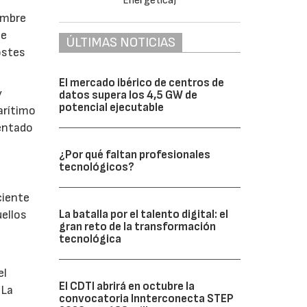
iembre
se
ÚLTIMAS NOTICIAS
ostes
El mercado ibérico de centros de
y
datos supera los 4,5 GW de
potencial ejecutable
arítimo
mentado
¿Por qué faltan profesionales
tecnológicos?
ciente
La batalla por el talento digital: el
uellos
gran reto de la transformación
tecnológica
el
El CDTI abrirá en octubre la
 La
convocatoria Innterconecta STEP