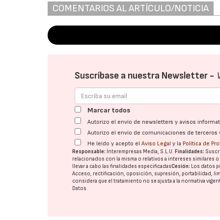
COMENTARIOS AL ARTÍCULO/NOTICIA
Suscríbase a nuestra Newsletter -
Marcar todos
Autorizo el envío de newsletters y avisos inform
Autorizo el envío de comunicaciones de terceros 
He leído y acepto el
Aviso Legal
y la
Política de Pr
Responsable:
Interempresas Media, S.L.U.
Finalidades:
Suscri
relacionados con la misma o relativos a intereses similares 
llevar a cabo las finalidades especificadas
Cesión:
Los datos p
Acceso, rectificación, oposición, supresión, portabilidad, l
considera que el tratamiento no se ajusta a la normativa vige
Datos