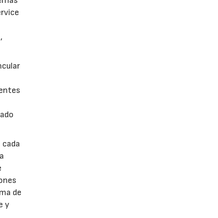
ernas
rvice
,
ncular
ientes
lado
á cada
ra
e
iones
ama de
e y