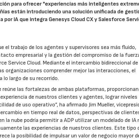
ción para ofrecer "experiencias más inteligentes extrem
ías están introduciendo una solución unificada de gesti
da por IA que integra Genesys Cloud CX y Salesforce Serv
 el trabajo de los agentes y supervisores sea más fluido,
tacto empresarial y la gestión del compromiso de la fuerz
e Service Cloud. Mediante el intercambio bidireccional de
as organizaciones comprender mejor las interacciones, el
 lo largo de su recorrido.
e reúne las fortalezas de ambas plataformas, proporcionan
 experiencia de nuestros clientes y agentes, lograr nivele
ilidad de uso operativo”, ha afirmado Jim Mueller, vicepres
ntercambio en tiempo real de datos, perspectivas de cliente
n la nube podría permitir a ADP utilizar un modelado de IA
inuamente las experiencias de nuestros clientes. Este tipo 
ece la posibilidad de impulsar un valor de negocio mayor d