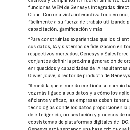
clientes y cumplir los KPI de rendimiento. L
funciones WEM de Genesys integradas directa
Cloud. Con una vista interactiva todo en uno
fácilmente a su fuerza de trabajo utilizando
capacitación, gamificación y más.
“Para construir las experiencias que los clie
sus datos, IA y sistemas de fidelización en 
respectivos mercados, Genesys y Salesforce 
conjuntos definir la próxima generación de o
enriquecidos y capacidades de IA resultantes
Olivier Jouve, director de producto de Genesys
“A medida que el mundo continúa su cambio hac
vez más ligado a sus datos y a cómo los apli
eficiente y eficaz, las empresas deben tener 
tecnologías donde los datos proporcionen la p
de inteligencia, orquestación y procesos de n
ecosistemas de plataformas digitales de IDC. 
Genesys está sentando una base crítica que l