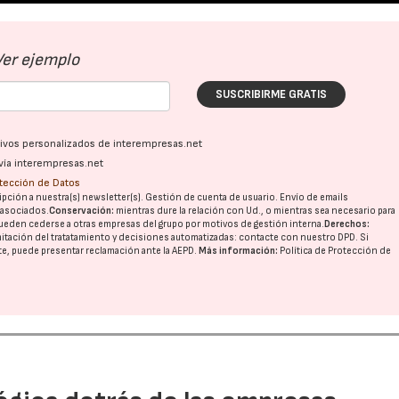
Ver ejemplo
SUSCRIBIRME GRATIS
ativos personalizados de interempresas.net
vía interempresas.net
otección de Datos
pción a nuestra(s) newsletter(s). Gestión de cuenta de usuario. Envío de emails
o asociados.
Conservación:
mientras dure la relación con Ud., o mientras sea necesario para
ueden cederse a otras
empresas del grupo
por motivos de gestión interna.
Derechos:
imitación del tratatamiento y decisiones automatizadas:
contacte con nuestro DPD
. Si
nte, puede presentar reclamación ante la
AEPD
.
Más información:
Política de Protección de