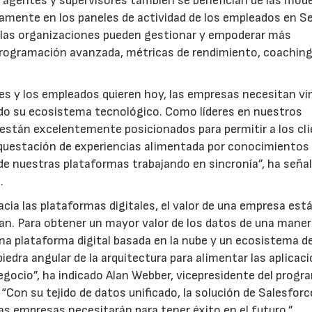
os agentes y supervisores también se benefician de las mod
mente en los paneles de actividad de los empleados en Se
, las organizaciones pueden gestionar y empoderar más
 programación avanzada, métricas de rendimiento, coaching
ntes y los empleados quieren hoy, las empresas necesitan vi
todo su ecosistema tecnológico. Como líderes en nuestros
están excelentemente posicionados para permitir a los cl
rquestación de experiencias alimentada por conocimientos
 de nuestras plataformas trabajando en sincronía”, ha seña
.
ia las plataformas digitales, el valor de una empresa est
can. Para obtener un mayor valor de los datos de una mane
una plataforma digital basada en la nube y un ecosistema d
iedra angular de la arquitectura para alimentar las aplicac
egocio”, ha indicado Alan Webber, vicepresidente del progr
“Con su tejido de datos unificado, la solución de Salesforc
as empresas necesitarán para tener éxito en el futuro.”