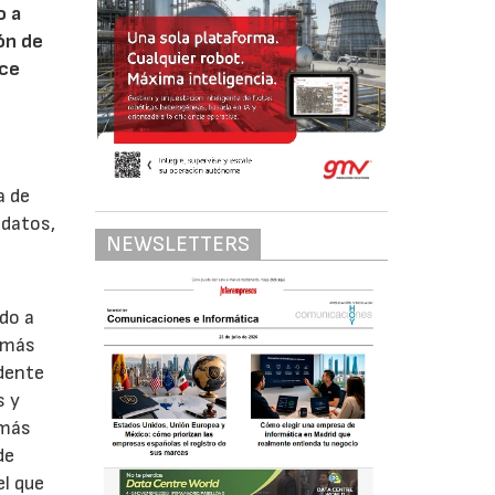
o a
ón de
ice
a de
 datos,
NEWSLETTERS
do a
s más
idente
s y
 más
de
el que