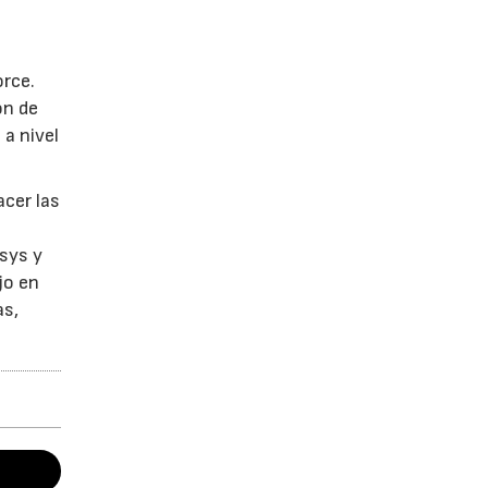
orce.
ón de
 a nivel
acer las
sys y
jo en
as,