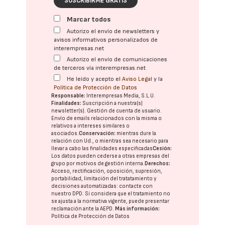
SUSCRIBIRME GRATIS
Marcar todos
Autorizo el envío de newsletters y
avisos informativos personalizados de
interempresas.net
Autorizo el envío de comunicaciones
de terceros vía interempresas.net
He leído y acepto el
Aviso Legal
y la
Política de Protección de Datos
Responsable:
Interempresas Media, S.L.U.
Finalidades:
Suscripción a nuestra(s)
newsletter(s). Gestión de cuenta de usuario.
Envío de emails relacionados con la misma o
relativos a intereses similares o
asociados.
Conservación:
mientras dure la
relación con Ud., o mientras sea necesario para
llevar a cabo las finalidades especificadas
Cesión:
Los datos pueden cederse a otras
empresas del
grupo
por motivos de gestión interna.
Derechos:
Acceso, rectificación, oposición, supresión,
portabilidad, limitación del tratatamiento y
decisiones automatizadas:
contacte con
nuestro DPD
. Si considera que el tratamiento no
se ajusta a la normativa vigente, puede presentar
reclamación ante la
AEPD
.
Más información:
Política de Protección de Datos