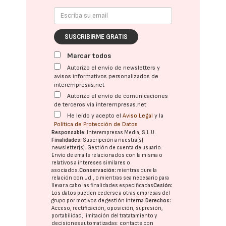
SUSCRIBIRME GRATIS
Marcar todos
Autorizo el envío de newsletters y
avisos informativos personalizados de
interempresas.net
Autorizo el envío de comunicaciones
de terceros vía interempresas.net
He leído y acepto el
Aviso Legal
y la
Política de Protección de Datos
Responsable:
Interempresas Media, S.L.U.
Finalidades:
Suscripción a nuestra(s)
newsletter(s). Gestión de cuenta de usuario.
Envío de emails relacionados con la misma o
relativos a intereses similares o
asociados.
Conservación:
mientras dure la
relación con Ud., o mientras sea necesario para
llevar a cabo las finalidades especificadas
Cesión:
Los datos pueden cederse a otras
empresas del
grupo
por motivos de gestión interna.
Derechos:
Acceso, rectificación, oposición, supresión,
portabilidad, limitación del tratatamiento y
decisiones automatizadas:
contacte con