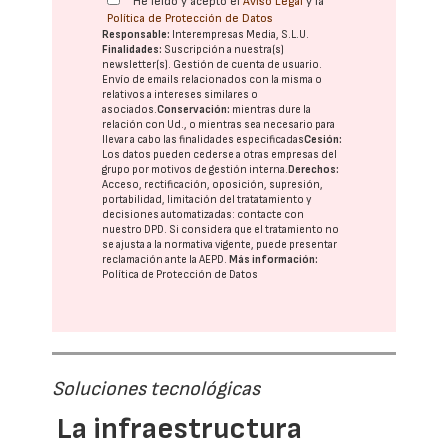
He leído y acepto el
Aviso Legal
y la
Política de Protección de Datos
Responsable:
Interempresas Media, S.L.U.
Finalidades:
Suscripción a nuestra(s)
newsletter(s). Gestión de cuenta de usuario.
Envío de emails relacionados con la misma o
relativos a intereses similares o
asociados.
Conservación:
mientras dure la
relación con Ud., o mientras sea necesario para
llevar a cabo las finalidades especificadas
Cesión:
Los datos pueden cederse a otras
empresas del
grupo
por motivos de gestión interna.
Derechos:
Acceso, rectificación, oposición, supresión,
portabilidad, limitación del tratatamiento y
decisiones automatizadas:
contacte con
nuestro DPD
. Si considera que el tratamiento no
se ajusta a la normativa vigente, puede presentar
reclamación ante la
AEPD
.
Más información:
Política de Protección de Datos
Soluciones tecnológicas
La infraestructura