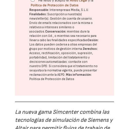
He leído y acepto el
Aviso Legal
y la
Política de Protección de Datos
Responsable:
Interempresas Media, S.L.U.
Finalidades:
Suscripción a nuestra(s)
newsletter(s). Gestión de cuenta de usuario.
Envío de emails relacionados con la misma o
relativos a intereses similares o
asociados.
Conservación:
mientras dure la
relación con Ud., o mientras sea necesario para
llevar a cabo las finalidades especificadas
Cesión:
Los datos pueden cederse a otras
empresas del
grupo
por motivos de gestión interna.
Derechos:
Acceso, rectificación, oposición, supresión,
portabilidad, limitación del tratatamiento y
decisiones automatizadas:
contacte con
nuestro DPD
. Si considera que el tratamiento no
se ajusta a la normativa vigente, puede presentar
reclamación ante la
AEPD
.
Más información:
Política de Protección de Datos
La nueva gama Simcenter combina las
tecnologías de simulación de Siemens y
Altair para permitir flujos de trabajo de