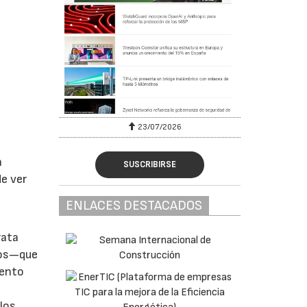
23/07/2026
n
SUSCRIBIRSE
e ver
ENLACES DESTACADOS
rata
esos—que
mento
los