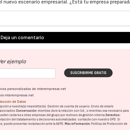
el nuevo escenario empresarial. ¿Está tu empresa preparad
Deja un comentario
Ver ejemplo
SUSCRIBIRME GRATIS
ativos personalizados de interempresas.net
vía interempresas.net
otección de Datos
pción a nuestra(s) newsletter(s). Gestión de cuenta de usuario. Envío de emails
o asociados.
Conservación:
mientras dure la relación con Ud., o mientras sea necesario para
ueden cederse a otras
empresas del grupo
por motivos de gestión interna.
Derechos:
imitación del tratatamiento y decisiones automatizadas:
contacte con nuestro DPD
. Si
nte, puede presentar reclamación ante la
AEPD
.
Más información:
Política de Protección de