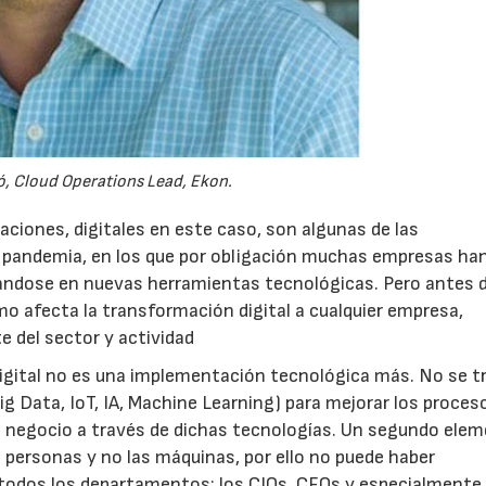
ló, Cloud Operations Lead, Ekon.
23/07/2026
30/07/2026
aciones, digitales en este caso, son algunas de las
 pandemia, en los que por obligación muchas empresas ha
sándose en nuevas herramientas tecnológicas. Pero antes d
 afecta la transformación digital a cualquier empresa,
 del sector y actividad
igital no es una implementación tecnológica más. No se t
Big Data, IoT, IA, Machine Learning) para mejorar los proc
 negocio a través de dichas tecnologías. Un segundo ele
as personas y no las máquinas, por ello no puede haber
e todos los departamentos; los CIOs, CFOs y especialmente 