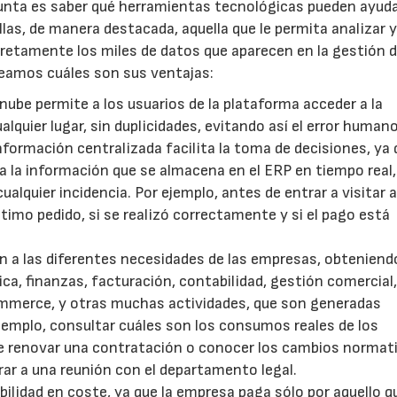
gunta es saber qué herramientas tecnológicas pueden ayuda
las, de manera destacada, aquella que le permita analizar 
retamente los miles de datos que aparecen en la gestión di
eamos cuáles son sus ventajas:
 nube permite a los usuarios de la plataforma acceder a la
quier lugar, sin duplicidades, evitando así el error humano
formación centralizada facilita la toma de decisiones, ya 
 la información que se almacena en el ERP en tiempo real,
ualquier incidencia. Por ejemplo, antes de entrar a visitar 
ltimo pedido, si se realizó correctamente y si el pago está
n a las diferentes necesidades de las empresas, obteniend
a, finanzas, facturación, contabilidad, gestión comercial
ommerce, y otras muchas actividades, que son generadas
jemplo, consultar cuáles son los consumos reales de los
de renovar una contratación o conocer los cambios normat
rar a una reunión con el departamento legal.
abilidad en coste, ya que la empresa paga sólo por aquello q