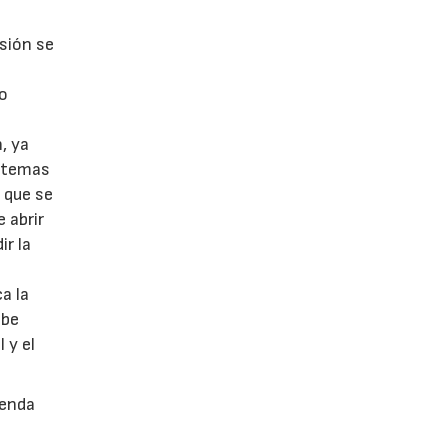
e
rsión se
mo
, ya
istemas
l que se
 abrir
ir la
a la
abe
 y el
senda