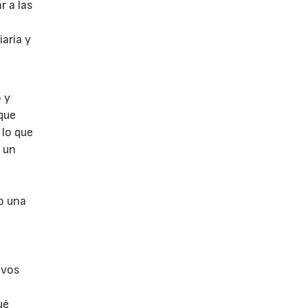
r a las
y
aria y
 y
que
 lo que
a un
o una
,
ivos
ué