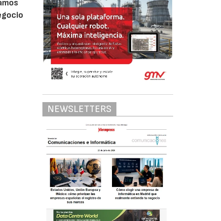
camos
egocio
NEWSLETTERS