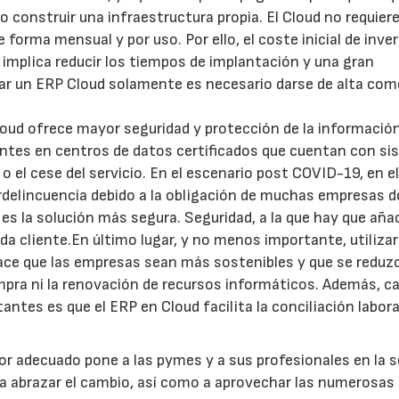
 construir una infraestructura propia. El Cloud no requier
e forma mensual y por uso. Por ello, el coste inicial de inve
mplica reducir los tiempos de implantación y una gran
zar un ERP Cloud solamente es necesario darse de alta co
 Cloud ofrece mayor seguridad y protección de la información
entes en centros de datos certificados que cuentan con s
o el cese del servicio. En el escenario post COVID-19, en e
rdelincuencia debido a la obligación de muchas empresas de
s la solución más segura. Seguridad, a la que hay que añad
da cliente.En último lugar, y no menos importante, utilizar
ace que las empresas sean más sostenibles y que se reduzc
compra ni la renovación de recursos informáticos. Además, c
tes es que el ERP en Cloud facilita la conciliación laboral
or adecuado pone a las pymes y a sus profesionales en la 
ara abrazar el cambio, así como a aprovechar las numerosas