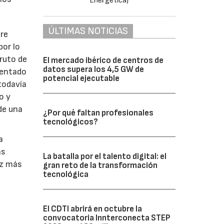
ÚLTIMAS NOTICIAS
ere
por lo
ruto de
El mercado ibérico de centros de
datos supera los 4,5 GW de
ientado
potencial ejecutable
todavía
o y
de una
¿Por qué faltan profesionales
tecnológicos?
a
as
La batalla por el talento digital: el
ez más
gran reto de la transformación
tecnológica
El CDTI abrirá en octubre la
convocatoria Innterconecta STEP