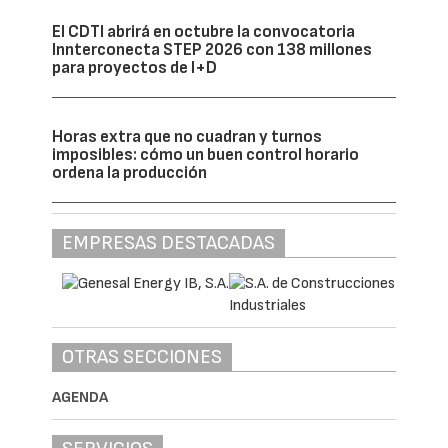
Madrid mantiene su posición como principal
hub de centros de datos de la Península
Ibérica, con 224 MW IT operativos y otros
228 MW IT en construcción. Aragón emerge
como uno de los mercados con mayor
proyección gracias a la implantación de
hyperscalers y proyectos vinculados a
inteligencia artificial, mientras que
Barcelona, Lisboa y Sines continúan
ampliando su capacidad.
El informe señala que la demanda sigue
creciendo tanto por parte de los grandes
proveedores cloud como de los
denominados neoclouds, operadores
especializados en computación para