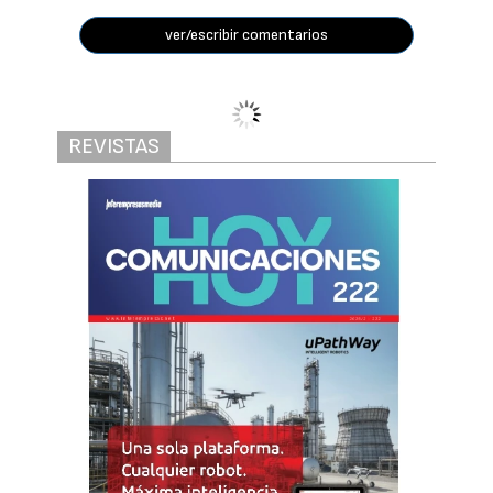
ver/escribir comentarios
Madrid mantiene su posición como
principal hub de centros de datos de la
Península Ibérica, con 224 MW IT
operativos y otros 228 MW IT en
construcción
El mercado ibérico de
centros de datos
supera los 4,5 GW de
potencial ejecutable
Redacción Interempresas
04/08/2026