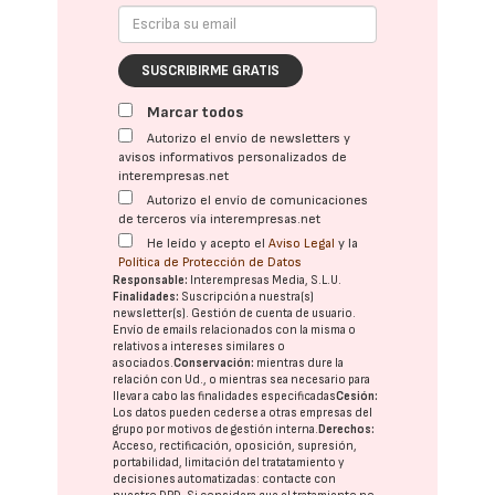
SUSCRIBIRME GRATIS
Marcar todos
Autorizo el envío de newsletters y
avisos informativos personalizados de
interempresas.net
Autorizo el envío de comunicaciones
de terceros vía interempresas.net
He leído y acepto el
Aviso Legal
y la
Política de Protección de Datos
Responsable:
Interempresas Media, S.L.U.
Finalidades:
Suscripción a nuestra(s)
newsletter(s). Gestión de cuenta de usuario.
Envío de emails relacionados con la misma o
relativos a intereses similares o
asociados.
Conservación:
mientras dure la
relación con Ud., o mientras sea necesario para
llevar a cabo las finalidades especificadas
Cesión:
Los datos pueden cederse a otras
empresas del
grupo
por motivos de gestión interna.
Derechos:
Acceso, rectificación, oposición, supresión,
portabilidad, limitación del tratatamiento y
decisiones automatizadas:
contacte con