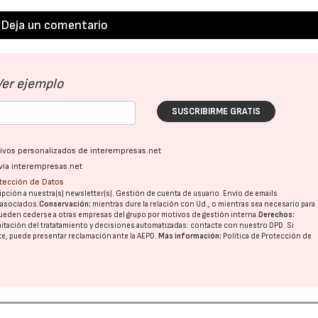
Deja un comentario
Ver ejemplo
SUSCRIBIRME GRATIS
ativos personalizados de interempresas.net
vía interempresas.net
otección de Datos
pción a nuestra(s) newsletter(s). Gestión de cuenta de usuario. Envío de emails
o asociados.
Conservación:
mientras dure la relación con Ud., o mientras sea necesario para
ueden cederse a otras
empresas del grupo
por motivos de gestión interna.
Derechos:
imitación del tratatamiento y decisiones automatizadas:
contacte con nuestro DPD
. Si
nte, puede presentar reclamación ante la
AEPD
.
Más información:
Política de Protección de