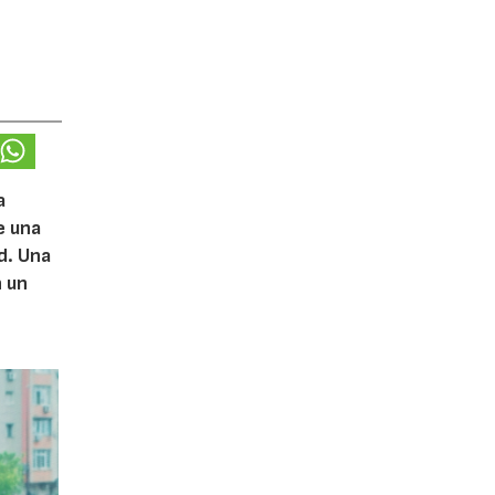
a
e una
d. Una
n un