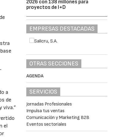
2026 con 138 millones para
proyectos de I+D
 de
EMPRESAS DESTACADAS
estra
 base
OTRAS SECCIONES
-
AGENDA
SERVICIOS
do a
os de
Jornadas Profesionales
 viva.”
Impulsa tus ventas
Comunicación y Marketing B2B
vertido
Eventos sectoriales
n el
or