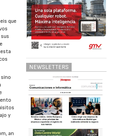
seis que
ivos
 sus
de
uesta
icos
NEWSLETTERS
 sino
u
e
mento
uisitos
ajo y
om, an