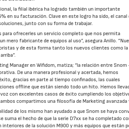
onal, la filial ibérica ha logrado también un importante
 en su facturación. Clave en este logro ha sido, el canal
soluciones, junto con su forma de trabajar.
 para ofrecerles un servicio completo que nos permita
un mero fabricante de equipos al uso”, asegura Anillo. “Nu
yoristas y de esta forma tanto los nuevos clientes como la
arriba”.
ting Manager en Wifidom, matiza; “la relación entre Snom 
orativa. De una manera profesional y acertada, hemos
xito, gracias en parte al tiempo confinados, las cuales
iones offline que están siendo todo un hito. Hemos lleva
oz con excelentes casos de éxito cumpliendo los objetiv
 ambos compartimos una filosofía de Marketing avanzada y
ibilidad de los mismo han ayudado a que Snom se haya con
 se suma el hecho de que la serie D7xx se ha completado co
en interiores de la solución M900 y más equipos que están p