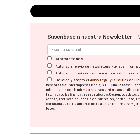
Suscríbase a nuestra Newsletter -
Marcar todos
Autorizo el envío de newsletters y avisos inform
Autorizo el envío de comunicaciones de terceros 
He leído y acepto el
Aviso Legal
y la
Política de Pr
Responsable:
Interempresas Media, S.L.U.
Finalidades:
Suscri
relacionados con la misma o relativos a intereses similares 
llevar a cabo las finalidades especificadas
Cesión:
Los datos p
Acceso, rectificación, oposición, supresión, portabilidad, l
considera que el tratamiento no se ajusta a la normativa vige
Datos