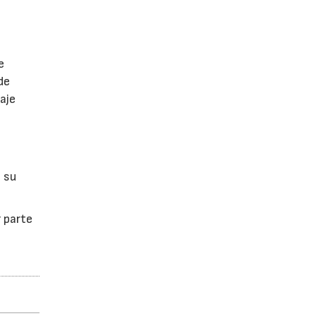
e
de
aje
 su
 parte