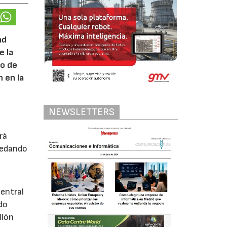
ad
e la
zo de
 en la
NEWSLETTERS
rá
uedando
e
central
do
llón