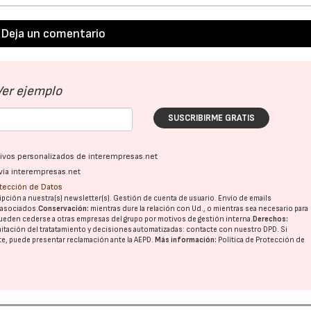
Deja un comentario
Ver ejemplo
SUSCRIBIRME GRATIS
ativos personalizados de interempresas.net
vía interempresas.net
otección de Datos
pción a nuestra(s) newsletter(s). Gestión de cuenta de usuario. Envío de emails
o asociados.
Conservación:
mientras dure la relación con Ud., o mientras sea necesario para
ueden cederse a otras
empresas del grupo
por motivos de gestión interna.
Derechos:
imitación del tratatamiento y decisiones automatizadas:
contacte con nuestro DPD
. Si
nte, puede presentar reclamación ante la
AEPD
.
Más información:
Política de Protección de