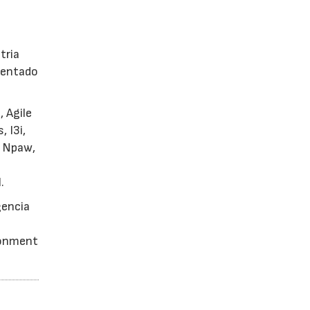
tria
rientado
 Agile
 I3i,
, Npaw,
.
gencia
ironment