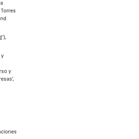
ra
 Torres
and
’),
 y
rso y
esas’,
aciones