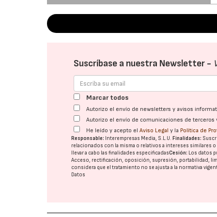
Suscríbase a nuestra Newsletter -
Marcar todos
Autorizo el envío de newsletters y avisos inform
Autorizo el envío de comunicaciones de terceros 
He leído y acepto el
Aviso Legal
y la
Política de Pr
Responsable:
Interempresas Media, S.L.U.
Finalidades:
Suscri
relacionados con la misma o relativos a intereses similares 
llevar a cabo las finalidades especificadas
Cesión:
Los datos p
Acceso, rectificación, oposición, supresión, portabilidad, l
considera que el tratamiento no se ajusta a la normativa vige
Datos