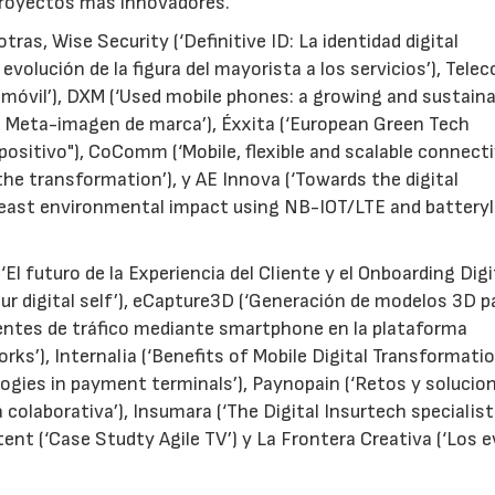
 proyectos más innovadores.
tras, Wise Security (‘Definitive ID: La identidad digital
evolución de la figura del mayorista a los servicios’), Tele
 móvil’), DXM (‘Used mobile phones: a growing and sustaina
la Meta-imagen de marca’), Éxxita (‘European Green Tech
positivo"), CoComm (‘Mobile, flexible and scalable connectiv
the transformation’), y AE Innova (‘Towards the digital
 least environmental impact using NB-IOT/LTE and batteryl
El futuro de la Experiencia del Cliente y el Onboarding Digit
r digital self’), eCapture3D (‘Generación de modelos 3D pa
dentes de tráfico mediante smartphone en la plataforma
ks’), Internalia (‘Benefits of Mobile Digital Transformatio
gies in payment terminals’), Paynopain (‘Retos y solucio
olaborativa’), Insumara (‘The Digital Insurtech specialist
ent (‘Case Studty Agile TV’) y La Frontera Creativa (‘Los 