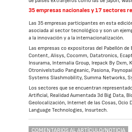
de países extranjeros como las de Japón, Wash
35 empresas nacionales y 17 sectores 
Las 35 empresas participantes en esta edició
asociada al sector tecnológico y son un ejem
a la innovación y a la internacionalización.
Las empresas co expositoras del Pabellón de 
Content, Alisys, Cocomm, Datatronics, Ecaptur
Insurama, Internalia Group, Irepack By Dxm, 
Otronivelstudio Pangeanic, Pasiona, Paynopa
Systems Slashmobility, Summa Networks, Sygri
Los sectores que se encuentran representados
Artificial, Realidad Aumentada 3d Big Data, B
Geolocalización, Internet de las Cosas, Ocio D
Language Technologies, Insurtech.
COMENTARIOS AL ARTÍCULO/NOTICIA