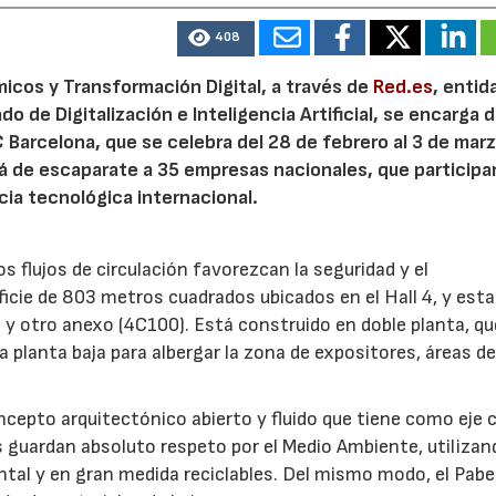
408
icos y Transformación Digital, a través de
Red.es
, entid
o de Digitalización e Inteligencia Artificial, se encarga d
Barcelona, que se celebra del 28 de febrero al 3 de mar
rá de escaparate a 35 empresas nacionales, que participan
ia tecnológica internacional.
s flujos de circulación favorezcan la seguridad y el
icie de 803 metros cuadrados ubicados en el Hall 4, y esta
) y otro anexo (4C100). Está construido en doble planta, q
la planta baja para albergar la zona de expositores, áreas d
oncepto arquitectónico abierto y fluido que tiene como eje 
s guardan absoluto respeto por el Medio Ambiente, utilizan
al y en gran medida reciclables. Del mismo modo, el Pabe