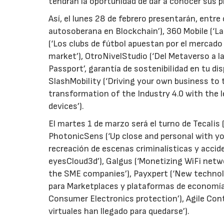
tendrán la oportunidad de dar a conocer sus
Así, el lunes 28 de febrero presentarán, entre o
autosoberana en Blockchain’), 360 Mobile (‘La 
(‘Los clubs de fútbol apuestan por el mercado
market’), OtroNivelStudio (‘Del Metaverso a 
Passport’, garantía de sostenibilidad en tu dis
SlashMobility (‘Driving your own business to 
transformation of the Industry 4.0 with the
devices’).
El martes 1 de marzo será el turno de Tecalis (‘
PhotonicSens (‘Up close and personal with you
recreación de escenas criminalísticas y acci
eyesCloud3d’), Galgus (‘Monetizing WiFi networ
the SME companies’), Payxpert (‘New technolo
para Marketplaces y plataformas de economía c
Consumer Electronics protection’), Agile Cont
virtuales han llegado para quedarse’).