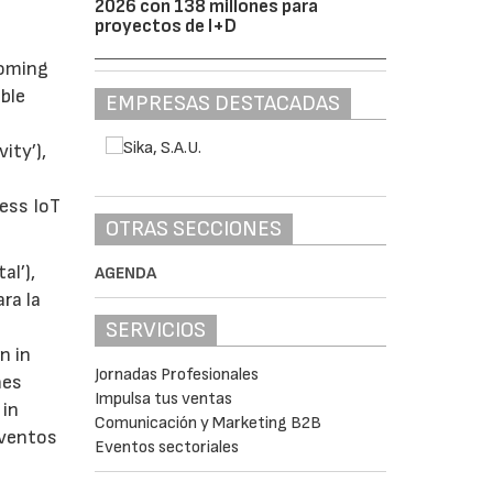
2026 con 138 millones para
proyectos de I+D
coming
ble
EMPRESAS DESTACADAS
ity’),
ess IoT
OTRAS SECCIONES
al’),
AGENDA
ra la
SERVICIOS
n in
Jornadas Profesionales
nes
Impulsa tus ventas
 in
Comunicación y Marketing B2B
eventos
Eventos sectoriales