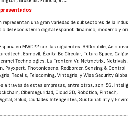
ington, Bruselas, Francia, etc.
representados
n representan una gran variedad de subsectores de la indus
plo del ecosistema digital español: dinámico, moderno y o
España en MWC22 son las siguientes: 360mobile, Aeinnova,
edtech, Esmovil, Éxxita Be Circular, Futura Space, Galgus,
Kenmei Technologies, La Frontera Vr, Netmetrix, Netrivals
in, Payxpert, Photonicsens, Redborder, Sensing & Control
s, Tecalis, Telecoming, Víntegris, y Wise Security Global
 a través de estas empresas, entre otros, son: 5G, Inteli
lockchain, Ciberseguridad, Cloud 3D, Robótica, Fintech,
igital, Salud, Ciudades Inteligentes, Sustainability y Env