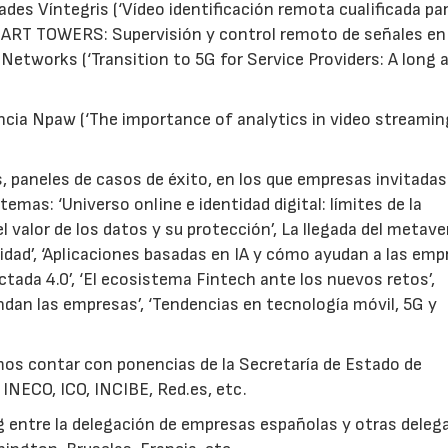
es Víntegris (‘Vídeo identificación remota cualificada pa
(‘SMART TOWERS: Supervisión y control remoto de señales en
etworks (‘Transition to 5G for Service Providers: A long 
encia Npaw (‘The importance of analytics in video streaming
, paneles de casos de éxito, en los que empresas invitadas
emas: ‘Universo online e identidad digital: límites de la
l valor de los datos y su protección’, La llegada del metave
idad’, ‘Aplicaciones basadas en IA y cómo ayudan a las empr
ectada 4.0’, ‘El ecosistema Fintech ante los nuevos retos’,
ndan las empresas’, ‘Tendencias en tecnología móvil, 5G y
os contar con ponencias de la Secretaría de Estado de
, INECO, ICO, INCIBE, Red.es, etc.
 entre la delegación de empresas españolas y otras deleg