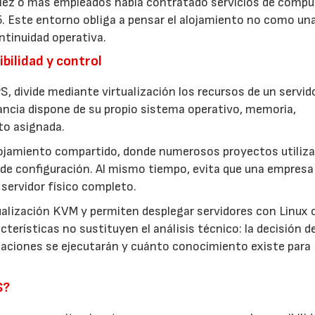
 diez o más empleados había contratado servicios de comp
5. Este entorno obliga a pensar el alojamiento no como un
ntinuidad operativa.
bilidad y control
S, divide mediante virtualización los recursos de un servid
ancia dispone de su propio sistema operativo, memoria,
to asignada.
lojamiento compartido, donde numerosos proyectos utiliza
de configuración. Al mismo tiempo, evita que una empresa
servidor físico completo.
ualización KVM y permiten desplegar servidores con Linux 
terísticas no sustituyen el análisis técnico: la decisión d
icaciones se ejecutarán y cuánto conocimiento existe para
S?