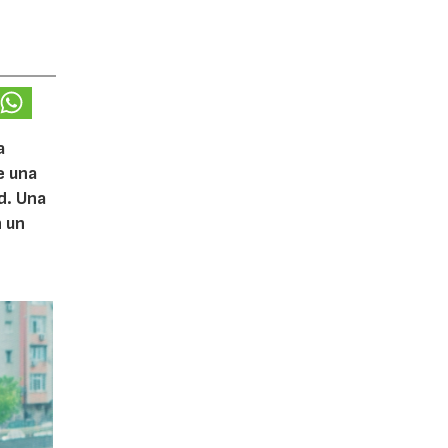
a
e una
d. Una
n un