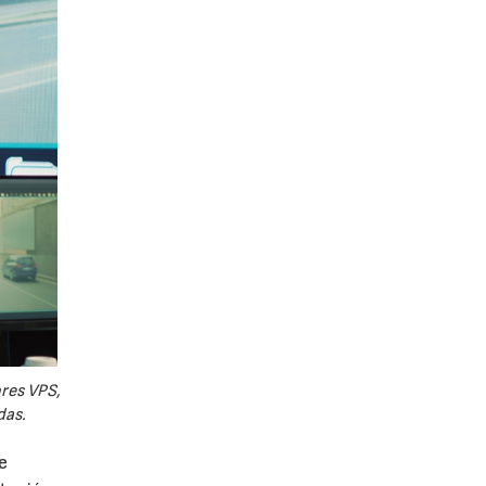
ores VPS,
das.
e