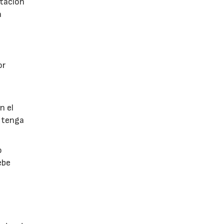
utación
a
or
n el
 tenga
o
ebe