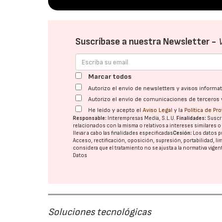
Suscríbase a nuestra Newsletter -
Marcar todos
Autorizo el envío de newsletters y avisos inform
Autorizo el envío de comunicaciones de terceros 
He leído y acepto el
Aviso Legal
y la
Política de Pr
Responsable:
Interempresas Media, S.L.U.
Finalidades:
Suscri
relacionados con la misma o relativos a intereses similares 
llevar a cabo las finalidades especificadas
Cesión:
Los datos p
Acceso, rectificación, oposición, supresión, portabilidad, l
considera que el tratamiento no se ajusta a la normativa vige
Datos
Soluciones tecnológicas