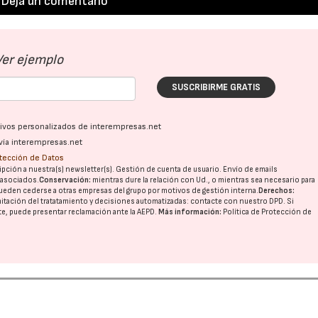
Deja un comentario
Ver ejemplo
SUSCRIBIRME GRATIS
ativos personalizados de interempresas.net
vía interempresas.net
otección de Datos
pción a nuestra(s) newsletter(s). Gestión de cuenta de usuario. Envío de emails
o asociados.
Conservación:
mientras dure la relación con Ud., o mientras sea necesario para
ueden cederse a otras
empresas del grupo
por motivos de gestión interna.
Derechos:
imitación del tratatamiento y decisiones automatizadas:
contacte con nuestro DPD
. Si
nte, puede presentar reclamación ante la
AEPD
.
Más información:
Política de Protección de