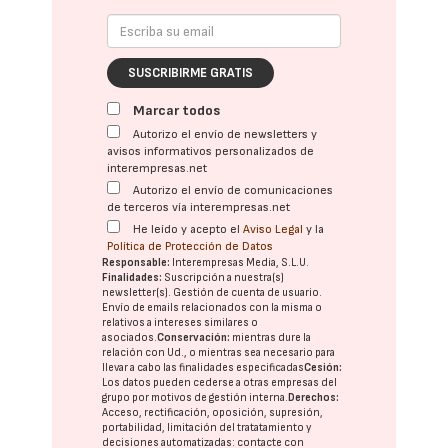
SUSCRIBIRME GRATIS
Marcar todos
Autorizo el envío de newsletters y
avisos informativos personalizados de
interempresas.net
Autorizo el envío de comunicaciones
de terceros vía interempresas.net
He leído y acepto el
Aviso Legal
y la
Política de Protección de Datos
Responsable:
Interempresas Media, S.L.U.
Finalidades:
Suscripción a nuestra(s)
newsletter(s). Gestión de cuenta de usuario.
Envío de emails relacionados con la misma o
relativos a intereses similares o
asociados.
Conservación:
mientras dure la
relación con Ud., o mientras sea necesario para
llevar a cabo las finalidades especificadas
Cesión:
Los datos pueden cederse a otras
empresas del
grupo
por motivos de gestión interna.
Derechos:
Acceso, rectificación, oposición, supresión,
portabilidad, limitación del tratatamiento y
decisiones automatizadas:
contacte con