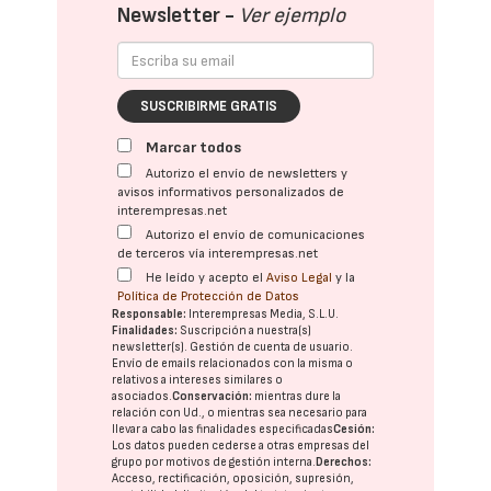
Newsletter -
Ver ejemplo
SUSCRIBIRME GRATIS
Marcar todos
Autorizo el envío de newsletters y
avisos informativos personalizados de
interempresas.net
Autorizo el envío de comunicaciones
de terceros vía interempresas.net
He leído y acepto el
Aviso Legal
y la
Política de Protección de Datos
Responsable:
Interempresas Media, S.L.U.
Finalidades:
Suscripción a nuestra(s)
newsletter(s). Gestión de cuenta de usuario.
Envío de emails relacionados con la misma o
relativos a intereses similares o
asociados.
Conservación:
mientras dure la
relación con Ud., o mientras sea necesario para
llevar a cabo las finalidades especificadas
Cesión:
Los datos pueden cederse a otras
empresas del
grupo
por motivos de gestión interna.
Derechos:
Acceso, rectificación, oposición, supresión,