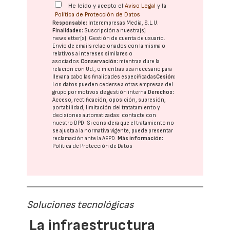
He leído y acepto el
Aviso Legal
y la
Política de Protección de Datos
Responsable:
Interempresas Media, S.L.U.
Finalidades:
Suscripción a nuestra(s)
newsletter(s). Gestión de cuenta de usuario.
Envío de emails relacionados con la misma o
relativos a intereses similares o
asociados.
Conservación:
mientras dure la
relación con Ud., o mientras sea necesario para
llevar a cabo las finalidades especificadas
Cesión:
Los datos pueden cederse a otras
empresas del
grupo
por motivos de gestión interna.
Derechos:
Acceso, rectificación, oposición, supresión,
portabilidad, limitación del tratatamiento y
decisiones automatizadas:
contacte con
nuestro DPD
. Si considera que el tratamiento no
se ajusta a la normativa vigente, puede presentar
reclamación ante la
AEPD
.
Más información:
Política de Protección de Datos
Soluciones tecnológicas
La infraestructura