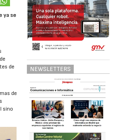
e ya se
s
 de
tes de
NEWSLETTERS
emas de
s
l sino