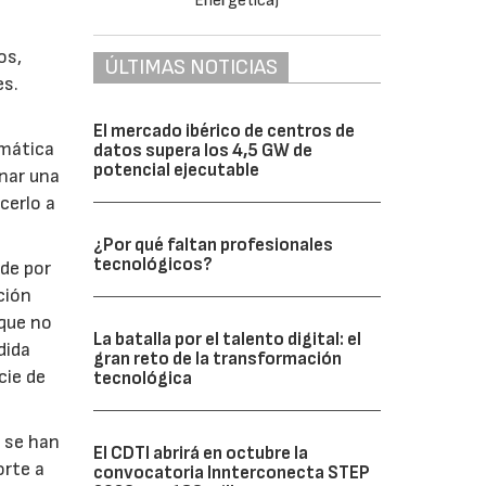
os,
ÚLTIMAS NOTICIAS
es.
El mercado ibérico de centros de
emática
datos supera los 4,5 GW de
potencial ejecutable
nar una
cerlo a
¿Por qué faltan profesionales
tecnológicos?
 de por
ción
que no
La batalla por el talento digital: el
dida
gran reto de la transformación
cie de
tecnológica
 se han
El CDTI abrirá en octubre la
orte a
convocatoria Innterconecta STEP