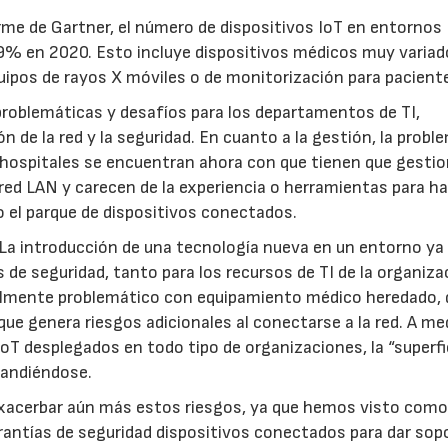
me de Gartner, el número de dispositivos IoT en entornos
 29% en 2020. Esto incluye dispositivos médicos muy variad
ipos de rayos X móviles o de monitorización para pacient
roblemáticas y desafíos para los departamentos de TI,
de la red y la seguridad. En cuanto a la gestión, la probl
hospitales se encuentran ahora con que tienen que gestio
red LAN y carecen de la experiencia o herramientas para ha
o el parque de dispositivos conectados.
. La introducción de una tecnología nueva en un entorno ya
e seguridad, tanto para los recursos de TI de la organiza
ialmente problemático con equipamiento médico heredado, 
que genera riesgos adicionales al conectarse a la red. A me
oT desplegados en todo tipo de organizaciones, la “superfi
pandiéndose.
xacerbar aún más estos riesgos, ya que hemos visto como
rantías de seguridad dispositivos conectados para dar sop