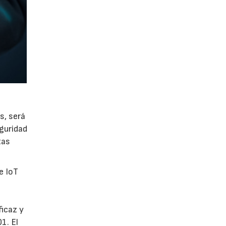
s, será
guridad
tas
e IoT
ficaz y
1. El