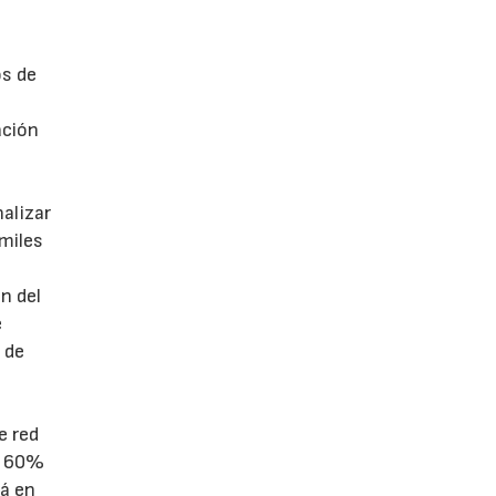
os de
ación
e
alizar
 miles
n del
e
 de
e red
el 60%
rá en