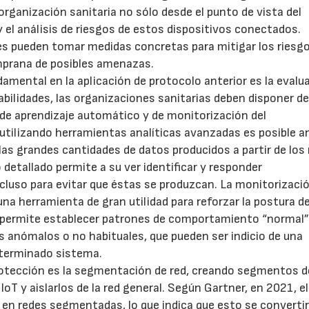
organización sanitaria no sólo desde el punto de vista del
 el análisis de riesgos de estos dispositivos conectados.
es pueden tomar medidas concretas para mitigar los riesg
mprana de posibles amenazas.
amental en la aplicación de protocolo anterior es la evalu
erabilidades, las organizaciones sanitarias deben disponer d
 de aprendizaje automático y de monitorización del
utilizando herramientas analíticas avanzadas es posible an
las grandes cantidades de datos producidos a partir de los
etallado permite a su ver identificar y responder
cluso para evitar que éstas se produzcan. La monitorizació
a herramienta de gran utilidad para reforzar la postura d
ue permite establecer patrones de comportamiento “normal”
 anómalos o no habituales, que pueden ser indicio de una
eterminado sistema.
otección es la segmentación de red, creando segmentos d
 IoT y aislarlos de la red general. Según Gartner, en 2021, 
 en redes segmentadas, lo que indica que esto se converti