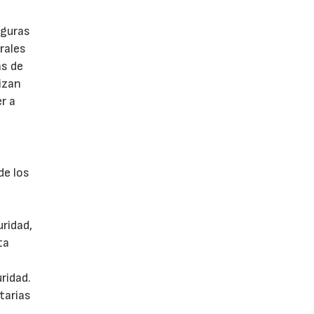
eguras
rales
as de
izan
r a
de los
ridad,
ta
s
ridad.
tarias