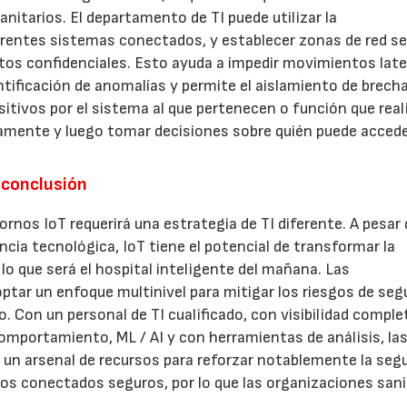
nitarios. El departamento de TI puede utilizar la
rentes sistemas conectados, y establecer zonas de red s
datos confidenciales. Esto ayuda a impedir movimientos late
dentificación de anomalías y permite el aislamiento de brech
sitivos por el sistema al que pertenecen o función que real
amente y luego tomar decisiones sobre quién puede accede
 conclusión
rnos IoT requerirá una estrategia de TI diferente. A pesar 
cia tecnológica, IoT tiene el potencial de transformar la
 lo que será el hospital inteligente del mañana. Las
tar un enfoque multinivel para mitigar los riesgos de segu
 Con un personal de TI cualificado, con visibilidad comple
 comportamiento, ML / AI y con herramientas de análisis, la
 un arsenal de recursos para reforzar notablemente la segu
vos conectados seguros, por lo que las organizaciones sani