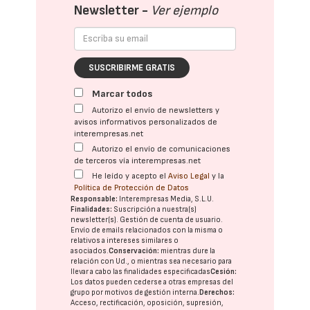
Newsletter -
Ver ejemplo
SUSCRIBIRME GRATIS
Marcar todos
Autorizo el envío de newsletters y
avisos informativos personalizados de
interempresas.net
Autorizo el envío de comunicaciones
de terceros vía interempresas.net
He leído y acepto el
Aviso Legal
y la
Política de Protección de Datos
Responsable:
Interempresas Media, S.L.U.
Finalidades:
Suscripción a nuestra(s)
newsletter(s). Gestión de cuenta de usuario.
Envío de emails relacionados con la misma o
relativos a intereses similares o
asociados.
Conservación:
mientras dure la
relación con Ud., o mientras sea necesario para
llevar a cabo las finalidades especificadas
Cesión:
Los datos pueden cederse a otras
empresas del
grupo
por motivos de gestión interna.
Derechos:
Acceso, rectificación, oposición, supresión,