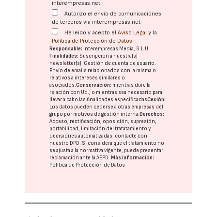
interempresas.net
Autorizo el envío de comunicaciones
de terceros vía interempresas.net
He leído y acepto el
Aviso Legal
y la
Política de Protección de Datos
Responsable:
Interempresas Media, S.L.U.
Finalidades:
Suscripción a nuestra(s)
newsletter(s). Gestión de cuenta de usuario.
Envío de emails relacionados con la misma o
relativos a intereses similares o
asociados.
Conservación:
mientras dure la
relación con Ud., o mientras sea necesario para
llevar a cabo las finalidades especificadas
Cesión:
Los datos pueden cederse a otras
empresas del
grupo
por motivos de gestión interna.
Derechos:
Acceso, rectificación, oposición, supresión,
portabilidad, limitación del tratatamiento y
decisiones automatizadas:
contacte con
nuestro DPD
. Si considera que el tratamiento no
se ajusta a la normativa vigente, puede presentar
reclamación ante la
AEPD
.
Más información:
Política de Protección de Datos