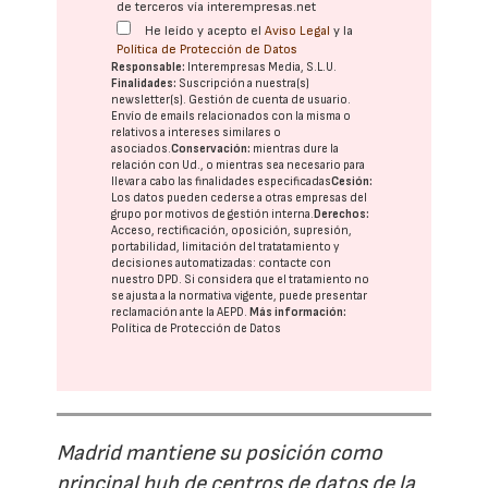
de terceros vía interempresas.net
He leído y acepto el
Aviso Legal
y la
Política de Protección de Datos
Responsable:
Interempresas Media, S.L.U.
Finalidades:
Suscripción a nuestra(s)
newsletter(s). Gestión de cuenta de usuario.
Envío de emails relacionados con la misma o
relativos a intereses similares o
asociados.
Conservación:
mientras dure la
relación con Ud., o mientras sea necesario para
llevar a cabo las finalidades especificadas
Cesión:
Los datos pueden cederse a otras
empresas del
grupo
por motivos de gestión interna.
Derechos:
Acceso, rectificación, oposición, supresión,
portabilidad, limitación del tratatamiento y
decisiones automatizadas:
contacte con
nuestro DPD
. Si considera que el tratamiento no
se ajusta a la normativa vigente, puede presentar
reclamación ante la
AEPD
.
Más información:
Política de Protección de Datos
Madrid mantiene su posición como
principal hub de centros de datos de la