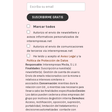
SUSCRIBIRME GRATIS
Marcar todos
Autorizo el envío de newsletters y
avisos informativos personalizados de
interempresas.net
Autorizo el envío de comunicaciones
de terceros vía interempresas.net
He leído y acepto el
Aviso Legal
y la
Política de Protección de Datos
Responsable:
Interempresas Media, S.L.U.
Finalidades:
Suscripción a nuestra(s)
newsletter(s). Gestión de cuenta de usuario.
Envío de emails relacionados con la misma o
relativos a intereses similares o
asociados.
Conservación:
mientras dure la
relación con Ud., o mientras sea necesario para
llevar a cabo las finalidades especificadas
Cesión:
Los datos pueden cederse a otras
empresas del
grupo
por motivos de gestión interna.
Derechos:
Acceso, rectificación, oposición, supresión,
portabilidad, limitación del tratatamiento y
decisiones automatizadas:
contacte con