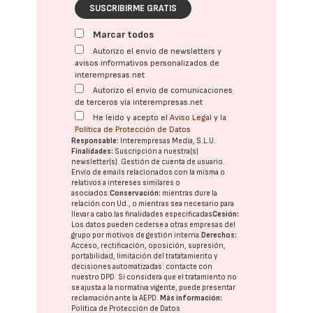
SUSCRIBIRME GRATIS
Marcar todos
Autorizo el envío de newsletters y
avisos informativos personalizados de
interempresas.net
Autorizo el envío de comunicaciones
de terceros vía interempresas.net
He leído y acepto el
Aviso Legal
y la
Política de Protección de Datos
Responsable:
Interempresas Media, S.L.U.
Finalidades:
Suscripción a nuestra(s)
newsletter(s). Gestión de cuenta de usuario.
Envío de emails relacionados con la misma o
relativos a intereses similares o
asociados.
Conservación:
mientras dure la
relación con Ud., o mientras sea necesario para
llevar a cabo las finalidades especificadas
Cesión:
Los datos pueden cederse a otras
empresas del
grupo
por motivos de gestión interna.
Derechos:
Acceso, rectificación, oposición, supresión,
portabilidad, limitación del tratatamiento y
decisiones automatizadas:
contacte con
nuestro DPD
. Si considera que el tratamiento no
se ajusta a la normativa vigente, puede presentar
reclamación ante la
AEPD
.
Más información:
Política de Protección de Datos