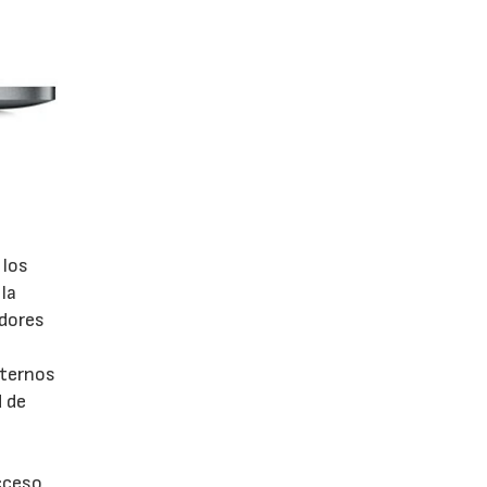
 los
la
adores
xternos
d de
s
acceso