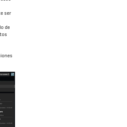
te ser
lo de
atos
ciones