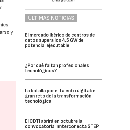
na
y
ÚLTIMAS NOTICIAS
mics
arse y
El mercado ibérico de centros de
datos supera los 4,5 GW de
potencial ejecutable
¿Por qué faltan profesionales
tecnológicos?
La batalla por el talento digital: el
gran reto de la transformación
tecnológica
El CDTI abrirá en octubre la
convocatoria Innterconecta STEP