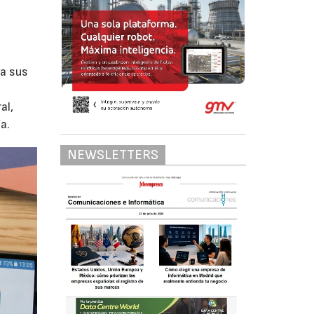
ra sus
al,
a.
NEWSLETTERS