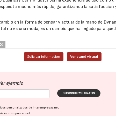
 Business Central describen la experiencia de uso como u
 respuesta mucho más rápido, garantizando la satisfacción 
cambio en la forma de pensar y actuar de la mano de Dyna
ital no es una moda, es un cambio que ha llegado para qued
AS
Solicitar información
Ver stand virtual
Ver ejemplo
SUSCRIBIRME GRATIS
ativos personalizados de interempresas.net
vía interempresas.net