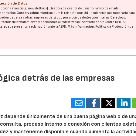
otección de Datos
pción a nuestra(s) newsletter(s). Gestión de cuenta de usuario. Envío de emails
o asociados.
Conservación:
mientras dure la relación con Ud., o mientras sea necesario para
ueden cederse a otras
empresas del grupo
por motivos de gestión interna.
Derechos:
imitación del tratatamiento y decisiones automatizadas:
contacte con nuestro DPD
. Si
nte, puede presentar reclamación ante la
AEPD
.
Más información:
Política de Protección de
ógica detrás de las empresas
 vez depende únicamente de una buena página web o de un
 consulta, proceso interno o conexión con clientes exist
idez y mantenerse disponible cuando aumenta la activida