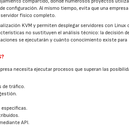
lojamiento compartido, donde numerosos proyectos utiliza
de configuración. Al mismo tiempo, evita que una empresa
servidor físico completo.
ualización KVM y permiten desplegar servidores con Linux 
terísticas no sustituyen el análisis técnico: la decisión d
icaciones se ejecutarán y cuánto conocimiento existe para
S?
resa necesita ejecutar procesos que superan las posibilid
 de tráfico.
gestión.
 específicas.
ribuidos.
mediante API.