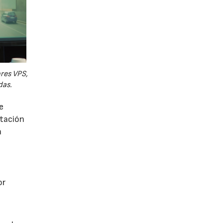
ores VPS,
das.
e
utación
a
or