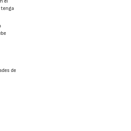
n el
 tenga
o
ebe
ades de